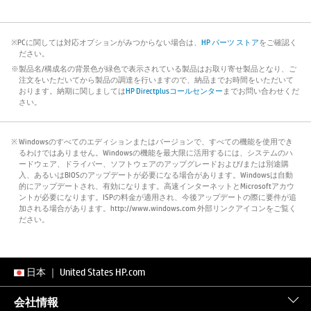
※PCに関しては対応オプションがみつからない場合は、
HP パーツ ストア
をご確認く
ださい。
※製品名/構成名の背景色が緑色で表示されている製品はお取り寄せ製品となり、ご
注文をいただいてから製品の調達を行いますので、納品までお時間をいただいて
おります。納期に関しましては
HP Directplusコールセンター
までお問い合わせくだ
さい。
※ Windowsのすべてのエディションまたはバージョンで、すべての機能を使用でき
るわけではありません。Windowsの機能を最大限に活用するには、システムのハ
ードウェア、ドライバー、ソフトウェアのアップグレードおよび/または別途購
入、あるいはBIOSのアップデートが必要になる場合があります。Windowsは自動
的にアップデートされ、有効になります。高速インターネットとMicrosoftアカウ
ントが必要になります。ISPの料金が適用され、今後アップデートの際に要件が追
加される場合があります。http://www.windows.com 外部リンクアイコンをご覧く
ださい。
日本
｜
United States HP.com
会社情報