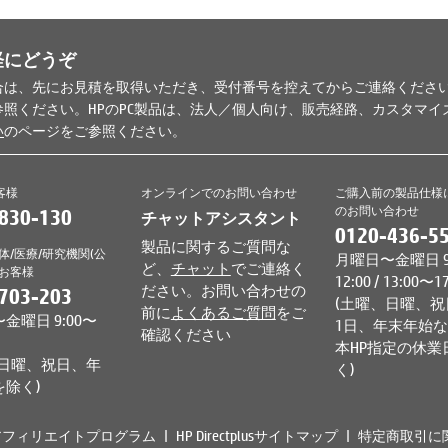
軽にどうぞ
合は、先にお見積を取得いただき、受付番号を控えてからご連絡くださ
参照ください。HPのPC製品は、法人／個人向け、販売経路、カスタマ
い
のページをご参照ください。
客様
オンラインでのお問い合わせ
ご購入前の製品仕様
のお問い合わせ
830-130
チャットアシスタント
0120-436-5
製品に関するご質問な
体/医療/研究機関(公
月曜日〜金曜日 9
ど、
チャット
でご連絡く
のお客様
12:00 / 13:00〜1
ださい。お問い合わせの
703-203
(土曜、日曜、祝
前に
よくあるご質問
をご
金曜日 9:00〜
1日、年末年始
確認ください
本HP指定の休業
、日曜、祝日、年
く)
を除く)
アフィリエイトプログラム
HP Directplusサイトマップ
特定商取引に