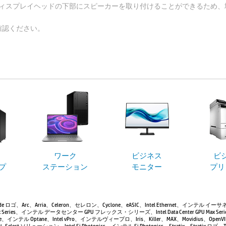
ディスプレイヘッドの下部にスピーカーを取り付けることができるため、
確認ください。
ワーク
ビジネス
ビ
プ
ステーション
モニター
プリ
 Inside ロゴ、Arc、Arria、Celeron、セレロン、Cyclone、eASIC、Intel Ethernet、インテル イ
GPU Flex Series、インテル データセンター GPU フレックス・シリーズ、Intel Data Center GPU
ane、インテル Optane、Intel vPro、インテルヴィープロ、Iris、Killer、MAX、Movidius、OpenVI
テル Select ソリューション、Intel Si Photonics、インテル Si Photonics、Stratix、Stratix ロ