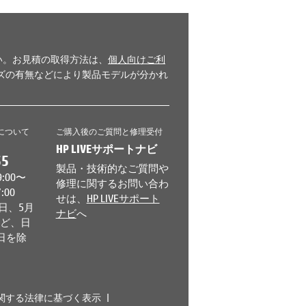
い。お見積の取得方法は、
個人向けご利
イズの有無などにより製品モデルが分かれ
について
ご購入後のご質問と修理受付
HP LIVEサポートナビ
55
製品・技術的なご質問や
:00〜
修理に関するお問い合わ
7:00
せは、
HP LIVEサポート
日、5月
ナビ
へ
など、日
日を除
関する法律に基づく表示