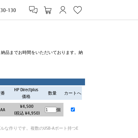
830-130
 納品までお時間をいただいております。納
HP Directplus
型番
数量
カートへ
価格
¥4,500
0AA
個
(税込 ¥4,950)
な作りです。複数のUSB-Aポート持つE