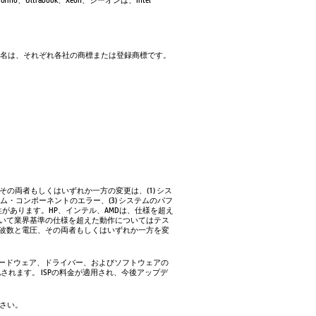
製品名、会社名は、それぞれ各社の商標または登録商標です。
の両者もしくはいずれか一方の変更は、(1) シス
・コンポーネントのエラー、(3) システムのパフ
性があります。HP、インテル、AMDは、仕様を超え
ついて業界基準の仕様を超えた動作についてはテス
周波数と電圧、その両者もしくはいずれか一方を変
、ハードウェア、ドライバー、およびソフトウェアの
化されます。 ISPの料金が適用され、今後アップデ
さい。