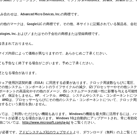
せは、Advanced Micro Devices, Inc.の商標です。
uTube およびその他のマークは、Google LLC の商標です。その他、本サイトに記載されている
m Technologies, Inc. および／またはその子会社の商標または登録商標です。
は含まれておりません。
マイズ内容によって価格が異なりますので、あらかじめご了承ください。
ても予告なく終了する場合がございます。予めご了承ください。
更となる場合があります。
ェア使用許諾契約書（EULA）に同意する必要があります。クロック周波数ならびに電圧、そ
の他システム・コンポーネントのライフサイクルの減少、(2) プロセッサーやその他システム
ンポーネントの高温化やその他のダメージ、(5) システムデータの統一性に影響を与える可能
ず、保証をしません。HP、インテル、AMDは、システムやシステム・コンポーネントに
、AMDは、プロセッサーならびにその他のシステム・コンポーネントについて、クロック
合するという責任を負いません。
よっては、ご利用いただけない機能もあります。 Windowsの機能を最大限に活用するには
ートが必要となる場合があります。 Windows 10は自動的にアップデートされ、常に有効
細については、
http://www.microsoft.com/ja-jp/
をご覧ください。
r®が必要です。
アドビシステムズ社のウェブサイト
より、ダウンロード（無料）の上ご覧くだ