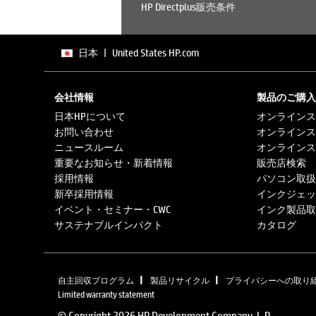
HP Directplus販売条件
日本
|
United States HP.com
会社情報
製品のご購入
日本HPについて
オンラインス
お問い合わせ
オンラインス
ニュースルーム
オンラインス
重要なお知らせ・新着情報
販売店検索
採用情報
パソコン取扱
新卒採用情報
インクジェッ
イベント・セミナー・CWC
インク製品取
サステナブルインパクト
カタログ
|
|
自主回収プログラム
製品リサイクル
プライバシーへの取り
Limited warranty statement
© Copyright 2026 HP Development Company, L.P.