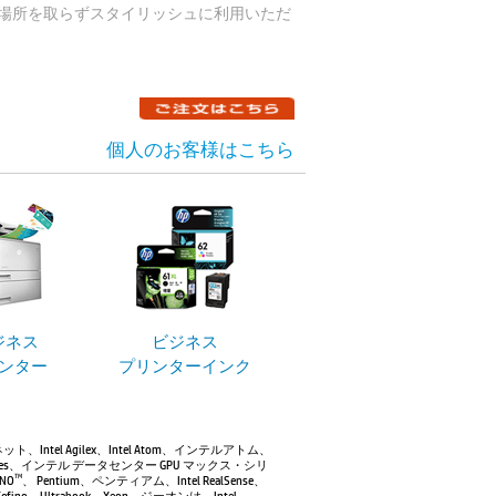
場所を取らずスタイリッシュに利用いただ
個人のお客様はこちら
ジネス
ビジネス
ンター
プリンターインク
ーサネット、Intel Agilex、Intel Atom、インテルアトム、
 Max Series、インテル データセンター GPU マックス・シリ
NO
、 Pentium、ペンティアム、Intel RealSense、
TM
ゴ、Tofino、Ultrabook、Xeon、ジーオンは、Intel