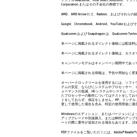
Corporation またはその子会社の商標です。
AMD、AMD Arrowロゴ、Radeon、およびそれらの組み合わ
Google、Chromebook、Android、Yo
Qualcomm および Snapdragon は、Qualcom
本ページに掲載されるダイレクト価格には配送料
本ページに掲載されるダイレクト価格は、カスタ
キャンペーンモデルはキャンペーン期間中であっ
本ページに掲載される情報は、予告や周知なく変
オーバークロックツールを使用するには、ソフトウ
テムの安定、ならびにシステムやプロセッサー、そ
ォーマンスの低減、(4) システムやシステム・コ
たプロセッサーの動作についてはテストをしておら
トをしておらず、保証をしません。HP、インテル
更して使用した場合を含み、特定の使用用途に適
Windowsのエディション、またはバージョンに
アップグレードや別途購入、またはBIOSのアップデ
ートの際に要件が追加される場合もあります。 詳
PDFファイルをご覧いただくには、Adobe® Reade