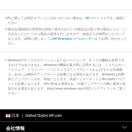
※PCに関しては対応オプションがみつからない場合は、
HP パーツ ストア
をご確認く
ださい。
※製品名/構成名の背景色が緑色で表示されている製品はお取り寄せ製品となり、ご
注文をいただいてから製品の調達を行いますので、納品までお時間をいただいて
おります。納期に関しましては
HP Directplusコールセンター
までお問い合わせくだ
さい。
※ Windowsのすべてのエディションまたはバージョンで、すべての機能を使用でき
るわけではありません。Windowsの機能を最大限に活用するには、システムのハ
ードウェア、ドライバー、ソフトウェアのアップグレードおよび/または別途購
入、あるいはBIOSのアップデートが必要になる場合があります。Windowsは自動
的にアップデートされ、有効になります。高速インターネットとMicrosoftアカウ
ントが必要になります。ISPの料金が適用され、今後アップデートの際に要件が追
加される場合があります。http://www.windows.com 外部リンクアイコンをご覧く
ださい。
日本
｜
United States HP.com
会社情報