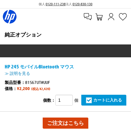
個人
0120-111-238
法人
0120-830-130
純正オプション
HP 245 モバイルBluetooth マウス
≫ 説明を見る
製品型番：
81S67UT#UUF
価格：
¥2,200
(税込 ¥2,420)
カートに入れる
個数：
個