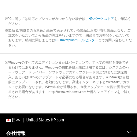
※PCに関しては対応オプションがみつからない場合は、
HP パーツ ストア
をご確認く
ださい。
※製品名/構成名の背景色が緑色で表示されている製品はお取り寄せ製品となり、ご
注文をいただいてから製品の調達を行いますので、納品までお時間をいただいて
おります。納期に関しましては
HP Directplusコールセンター
までお問い合わせくだ
さい。
※ Windowsのすべてのエディションまたはバージョンで、すべての機能を使用でき
るわけではありません。Windowsの機能を最大限に活用するには、システムのハ
ードウェア、ドライバー、ソフトウェアのアップグレードおよび/または別途購
入、あるいはBIOSのアップデートが必要になる場合があります。Windowsは自動
的にアップデートされ、有効になります。高速インターネットとMicrosoftアカウ
ントが必要になります。ISPの料金が適用され、今後アップデートの際に要件が追
加される場合があります。http://www.windows.com 外部リンクアイコンをご覧く
ださい。
日本
｜
United States HP.com
会社情報