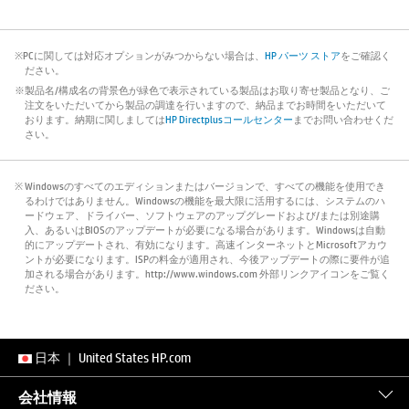
※PCに関しては対応オプションがみつからない場合は、
HP パーツ ストア
をご確認く
ださい。
※製品名/構成名の背景色が緑色で表示されている製品はお取り寄せ製品となり、ご
注文をいただいてから製品の調達を行いますので、納品までお時間をいただいて
おります。納期に関しましては
HP Directplusコールセンター
までお問い合わせくだ
さい。
※ Windowsのすべてのエディションまたはバージョンで、すべての機能を使用でき
るわけではありません。Windowsの機能を最大限に活用するには、システムのハ
ードウェア、ドライバー、ソフトウェアのアップグレードおよび/または別途購
入、あるいはBIOSのアップデートが必要になる場合があります。Windowsは自動
的にアップデートされ、有効になります。高速インターネットとMicrosoftアカウ
ントが必要になります。ISPの料金が適用され、今後アップデートの際に要件が追
加される場合があります。http://www.windows.com 外部リンクアイコンをご覧く
ださい。
日本
｜
United States HP.com
会社情報