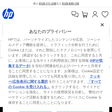
個人
0120-111-238
法人
0120-830-130
あなたのプライバシー
HPでは、パーソナライズしたコンテンツや広告、ソーシャ
ルメディア機能を提供し、トラフィック分析を行うために
現在、このカテゴリには商品がありません。
Cookie (または、それに類似したテクノロジー) を使用して
います。[承認する] をクリックすると、これに同意すると共
に、お客様による当サイトの利用状況に関する情報
(HPが収
※ Windowsのすべてのエディションまたはバージョンで、すべての機能を使用でき
集するデータ)
を当社の関連会社およびパートナーと共有す
るわけではありません。Windowsの機能を最大限に活用するには、システムのハ
ることに同意することになります。お客様は、Cookie設定で
カートを確認
ードウェア、ドライバー、ソフトウェアのアップグレードおよび/または別途購
詳細を管理したり、いつでも同意を取り消したり、
クッキ
入、あるいはBIOSのアップデートが必要になる場合があります。Windowsは自動
的にアップデートされ、有効になります。高速インターネットとMicrosoftアカウ
ー/広告表示に関する選択
を行うことができます。
「すべて
ントが必要になります。ISPの料金が適用され、今後アップデートの際に要件が追
の Cookie を受け入れる」
をクリックすると、サイトナビ
加される場合があります。http://www.windows.com 外部リンクアイコンをご覧く
ゲーションを強化し、サイトの使用状況を分析し、弊社のマ
ださい。
ーケティング活動を支援するために、デバイスに Cookie を
保存することに同意したことになります。