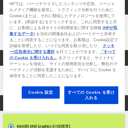
HPでは、パーソナライズしたコンテンツや広告、ソーシャ
メモリ
ルメディア機能を提供し、トラフィック分析を行うために
Cookie (または、それに類似したテクノロジー) を使用して
います。[承認する] をクリックすると、これに同意すると共
8GB DDR4-2666
に、お客様による当サイトの利用状況に関する情報
(HPが収
集するデータ)
を当社の関連会社およびパートナーと共有す
ることに同意することになります。お客様は、Cookie設定で
≫ 説明を見る
詳細を管理したり、いつでも同意を取り消したり、
クッキ
ー/広告表示に関する選択
を行うことができます。
「すべて
ストレージ
の Cookie を受け入れる」
をクリックすると、サイトナビ
ゲーションを強化し、サイトの使用状況を分析し、弊社のマ
ーケティング活動を支援するために、デバイスに Cookie を
保存することに同意したことになります。
256GB M.2 2280 NVMe SSD
Cookie 設定
すべての Cookie を受け
入れる
グラフィックス
Intel(R) UHD Graphics 610[標準]