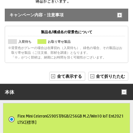
キャンペーン内容・注意事項
製品名/構成名の背景色について
入荷待ち
お取り寄せ製品
※背景色がグレーの場合は在庫切れ（入荷待ち）、緑色の場合、その製品はお
取り寄せ製品（ご注文後、部材を調達）となります。
「※」がつく部材は、納期にお時間を頂く可能性がございます。
全て表示する
全て折りたたむ
本体
Flex Mini CeleronG5905T/8GB/256GB M.2/Win10 IoT Ent2021
LTSC[標準]