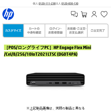
個人
0120-111-238
法人
0120-830-130
［POS/ロングライフPC］HP Engage Flex Mini
/Cel/8/256/10IoT2021LTSC (DG0T4PA)