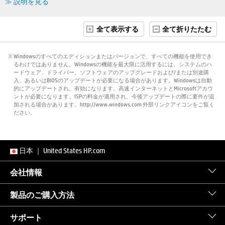
≫ 説明を見る
全て表示する
全て折りたたむ
※ Windowsのすべてのエディションまたはバージョンで、すべての機能を使用でき
るわけではありません。Windowsの機能を最大限に活用するには、システムのハ
ードウェア、ドライバー、ソフトウェアのアップグレードおよび/または別途購
入、あるいはBIOSのアップデートが必要になる場合があります。Windowsは自動
的にアップデートされ、有効になります。高速インターネットとMicrosoftアカウ
ントが必要になります。ISPの料金が適用され、今後アップデートの際に要件が追
加される場合があります。http://www.windows.com 外部リンクアイコンをご覧く
ださい。
日本
｜
United States HP.com
会社情報
製品のご購入方法
サポート