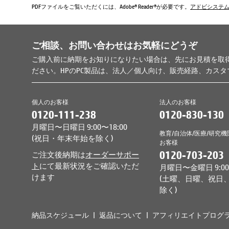
PDFファイルをご覧いただくには、Adobe® Reader®が必要です。
アドビシステ
ご相談、お問い合わせはお気軽にどうぞ
ご購入前に納期をお知りになりたい場合は、先にお見積を取
ださい。HPのPC製品は、法人／個人向け、販売経路、カス
個人のお客様
法人のお客様
0120-111-238
0120-830-130
月曜日〜日曜日 9:00〜18:00
教育/自治体/医療/研究機
(祝日・年末年始を除く)
お客様
0120-703-203
ご注文後納期は
オーダーサポー
ト
にて最新状況をご確認いただ
月曜日〜金曜日 9:00〜
けます
(土曜、日曜、祝日
除く)
納品スケジュール
返品について
アフィリエイトプログ