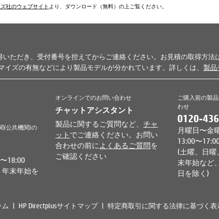
ムズ社のウェブサイト
より、ダウンロード（無料）の上ご覧ください。
得いただき、受付番号を控えてからご連絡ください。お見積の取得方法
タマイズの有無などにより製品モデルが分かれています。詳しくは、
製品
オンラインでのお問い合わせ
ご購入前の製品
わせ
チャットアシスタント
0120-436
製品に関するご質問など、
チャ
関(公共機関)の
月曜日〜金曜日 
ット
でご連絡ください。お問い
13:00〜17:0
合わせの前に
よくあるご質問
を
(土曜、日曜
ご確認ください
18:00
末年始など、
、年末年始を
日を除く)
ラム
HP Directplusサイトマップ
特定商取引に関する法律に基づく表