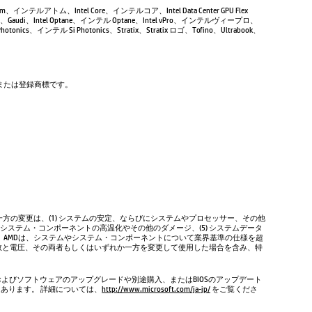
Atom、インテルアトム、Intel Core、インテルコア、Intel Data Center GPU Flex
Gaudi、Intel Optane、インテル Optane、Intel vPro、インテルヴィープロ、
tonics、インテル Si Photonics、Stratix、Stratix ロゴ、Tofino、Ultrabook、
商標または登録商標です。
方の変更は、(1) システムの安定、ならびにシステムやプロセッサー、その他
やシステム・コンポーネントの高温化やその他のダメージ、(5) システムデータ
、AMDは、システムやシステム・コンポーネントについて業界基準の仕様を超
数と電圧、その両者もしくはいずれか一方を変更して使用した場合を含み、特
およびソフトウェアのアップグレードや別途購入、またはBIOSのアップデート
もあります。 詳細については、
http://www.microsoft.com/ja-jp/
をご覧くださ