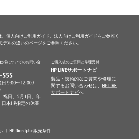
は、
個人向けご利用ガイド
、
法人向けご利用ガイド
をご参照く
モデルの違い
のページをご参照ください。
仕様についてのお問い合
ご購入後のご質問と修理受付
HP LIVEサポートナビ
-555
製品・技術的なご質問や修理に
9:00〜12:00 /
関するお問い合わせは、
HP LIVE
0
サポートナビ
へ
、祝日、5月1日、年
日本HP指定の休業
示
HP Directplus販売条件