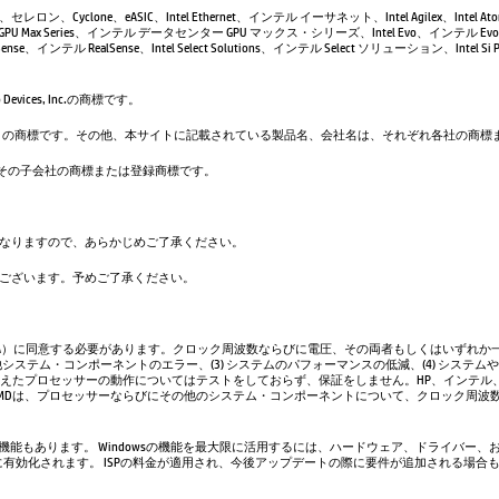
leron、セレロン、Cyclone、eASIC、Intel Ethernet、インテル イーサネット、Intel Agilex、Intel 
GPU Max Series、インテル データセンター GPU マックス・シリーズ、Intel Evo、インテル Evo、
se、インテル RealSense、Intel Select Solutions、インテル Select ソリューション、Intel Si Pho
evices, Inc.の商標です。
は、Google LLC の商標です。その他、本サイトに記載されている製品名、会社名は、それぞれ各社の
. および／またはその子会社の商標または登録商標です。
なりますので、あらかじめご了承ください。
ございます。予めご了承ください。
A）に同意する必要があります。クロック周波数ならびに電圧、その両者もしくはいずれか一
システム・コンポーネントのエラー、(3) システムのパフォーマンスの低減、(4) システム
超えたプロセッサーの動作についてはテストをしておらず、保証をしません。HP、インテル
AMDは、プロセッサーならびにその他のシステム・コンポーネントについて、クロック周波
い機能もあります。 Windowsの機能を最大限に活用するには、ハードウェア、ドライバー、
、常に有効化されます。 ISPの料金が適用され、今後アップデートの際に要件が追加される場合