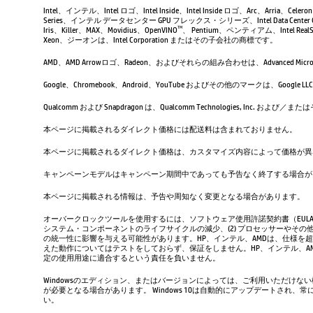
Intel、インテル、Intel ロゴ、Intel Inside、Intel Inside ロゴ、Arc、Arria、Ce
Series、インテル データセンター GPU フレックス・シリーズ、Intel Data Center 
Iris、Killer、MAX、Movidius、OpenVINO
、 Pentium、ペンティアム、Intel RealSen
TM
Xeon、ジーオンは、Intel Corporation またはその子会社の商標です。
AMD、AMD Arrowロゴ、Radeon、およびそれらの組み合わせは、Advanced Micro D
Google、Chromebook、Android、YouTube およびその他のマーク
Qualcomm および Snapdragon は、Qualcomm Technologies, Inc
本ページに掲載されるダイレクト価格には配送料は含まれておりません。
本ページに掲載されるダイレクト価格は、カスタマイズ内容によって価格が異
キャンペーンモデルはキャンペーン期間中であっても予告なく終了する場合が
本ページに掲載される情報は、予告や周知なく変更となる場合があります。
オーバークロックツールを使用するには、ソフトウェア使用許諾契約書（EUL
システム・コンポーネントのライフサイクルの減少、(2) プロセッサーやその他
の統一性に影響を与える可能性があります。HP、インテル、AMDは、仕様を
えた動作についてはテストをしておらず、保証をしません。HP、インテル、
定の使用用途に適合するという責任を負いません。
Windowsのエディション、またはバージョンによっては、ご利用いただけな
が必要となる場合があります。 Windows 10は自動的にアップデートされ
い。