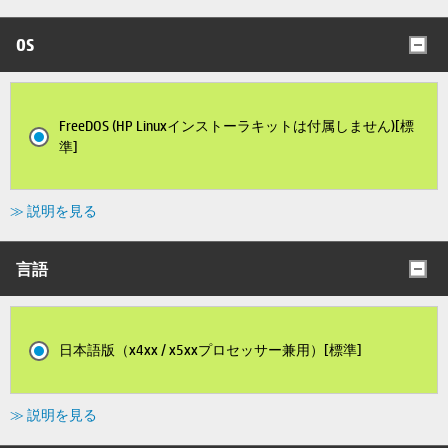
OS
FreeDOS (HP Linuxインストーラキットは付属しません)[標
準]
≫ 説明を見る
言語
日本語版（x4xx / x5xxプロセッサー兼用）[標準]
≫ 説明を見る