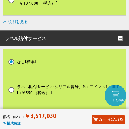
+￥107,800 （税込） ]
≫ 説明を見る
ラベル貼付サービス
なし[標準]
ラベル貼付サービス(シリアル番号、Macアドレス1、UUID)
[ +￥550 （税込） ]
カートを確認
￥3,517,030
価格
：
ラベル貼付サービス(シリアル番号、Macアドレス1、2) [ +
（税込）
カートに入れる
≫ 構成確認
￥550 （税込） ]