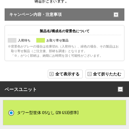
キャンペーン内容・注意事項
製品名/構成名の背景色について
入荷待ち
お取り寄せ製品
※背景色がグレーの場合は在庫切れ（入荷待ち）、緑色の場合、その製品はお
取り寄せ製品（ご注文後、部材を調達）となります。
「※」がつく部材は、納期にお時間を頂く可能性がございます。
全て表示する
全て折りたたむ
ベースユニット
タワー型筐体 OSなし (Z8 G5)[標準]