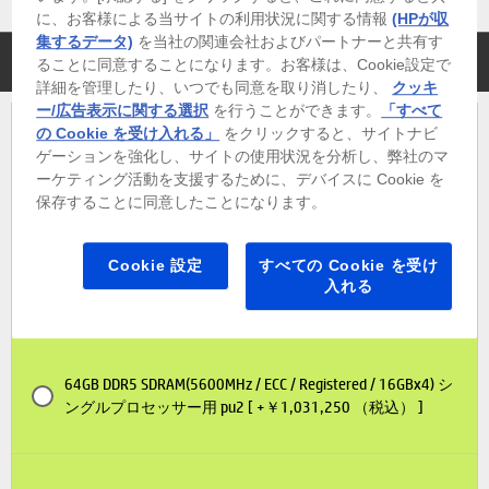
に、お客様による当サイトの利用状況に関する情報
(HPが収
集するデータ)
を当社の関連会社およびパートナーと共有す
メモリ
ることに同意することになります。お客様は、Cookie設定で
詳細を管理したり、いつでも同意を取り消したり、
クッキ
ー/広告表示に関する選択
を行うことができます。
「すべて
の Cookie を受け入れる」
をクリックすると、サイトナビ
16GB DDR5 SDRAM(5600MHz / ECC / Registered / 16GBx1) シ
ゲーションを強化し、サイトの使用状況を分析し、弊社のマ
ングルプロセッサー用 pu2[標準]
ーケティング活動を支援するために、デバイスに Cookie を
保存することに同意したことになります。
Cookie 設定
すべての Cookie を受け
32GB DDR5 SDRAM(5600MHz / ECC / Registered / 16GBx2) シ
入れる
ングルプロセッサー用 pu2 [ +￥343,750 （税込） ]
64GB DDR5 SDRAM(5600MHz / ECC / Registered / 16GBx4) シ
ングルプロセッサー用 pu2 [ +￥1,031,250 （税込） ]