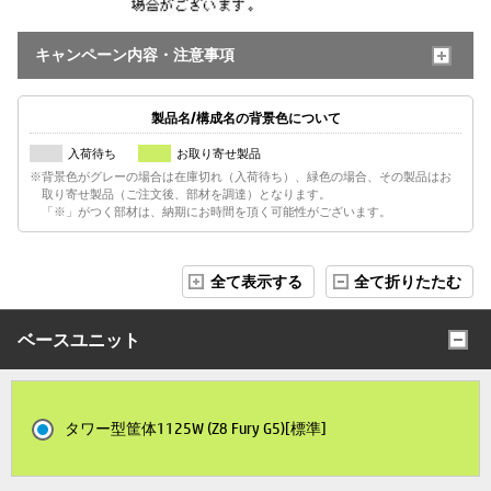
キャンペーン内容・注意事項
製品名/構成名の背景色について
入荷待ち
お取り寄せ製品
※背景色がグレーの場合は在庫切れ（入荷待ち）、緑色の場合、その製品はお
取り寄せ製品（ご注文後、部材を調達）となります。
「※」がつく部材は、納期にお時間を頂く可能性がございます。
全て表示する
全て折りたたむ
ベースユニット
タワー型筐体1125W (Z8 Fury G5)[標準]