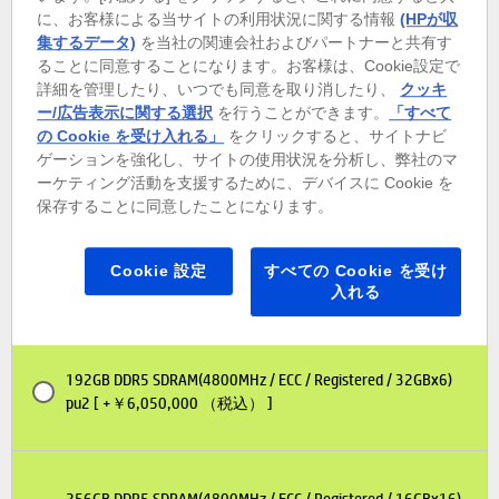
に、お客様による当サイトの利用状況に関する情報
(HPが収
96GB DDR5 SDRAM(4800MHz / ECC / Registered / 16GBx6)
集するデータ)
を当社の関連会社およびパートナーと共有す
pu2 [ +￥1,718,750 （税込） ]
ることに同意することになります。お客様は、Cookie設定で
詳細を管理したり、いつでも同意を取り消したり、
クッキ
ー/広告表示に関する選択
を行うことができます。
「すべて
の Cookie を受け入れる」
をクリックすると、サイトナビ
128GB DDR5 SDRAM(4800MHz / ECC / Registered / 16GBx8)
ゲーションを強化し、サイトの使用状況を分析し、弊社のマ
pu2 [ +￥2,406,250 （税込） ]
ーケティング活動を支援するために、デバイスに Cookie を
保存することに同意したことになります。
128GB DDR5 SDRAM(4800MHz / ECC / Registered / 32GBx4)
Cookie 設定
すべての Cookie を受け
pu2 [ +￥3,918,750 （税込） ]
入れる
192GB DDR5 SDRAM(4800MHz / ECC / Registered / 32GBx6)
pu2 [ +￥6,050,000 （税込） ]
256GB DDR5 SDRAM(4800MHz / ECC / Registered / 16GBx16)