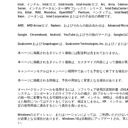
Intel、インテル、Intel ロゴ、Intel Inside、Intel Inside ロゴ、Arc、Arria、Ce
Series、インテル データセンター GPU フレックス・シリーズ、Intel Data Center 
Iris、Killer、MAX、Movidius、OpenVINO
、 Pentium、ペンティアム、Intel RealSen
TM
Xeon、ジーオンは、Intel Corporation またはその子会社の商標です。
AMD、AMD Arrowロゴ、Radeon、およびそれらの組み合わせは、Advanced Micro D
Google、Chromebook、Android、YouTube およびその他のマーク
Qualcomm および Snapdragon は、Qualcomm Technologies, Inc
本ページに掲載されるダイレクト価格には配送料は含まれておりません。
本ページに掲載されるダイレクト価格は、カスタマイズ内容によって価格が異
キャンペーンモデルはキャンペーン期間中であっても予告なく終了する場合が
本ページに掲載される情報は、予告や周知なく変更となる場合があります。
オーバークロックツールを使用するには、ソフトウェア使用許諾契約書（EUL
システム・コンポーネントのライフサイクルの減少、(2) プロセッサーやその他
の統一性に影響を与える可能性があります。HP、インテル、AMDは、仕様を
えた動作についてはテストをしておらず、保証をしません。HP、インテル、
定の使用用途に適合するという責任を負いません。
Windowsのエディション、またはバージョンによっては、ご利用いただけな
が必要となる場合があります。 Windows 10は自動的にアップデートされ
い。