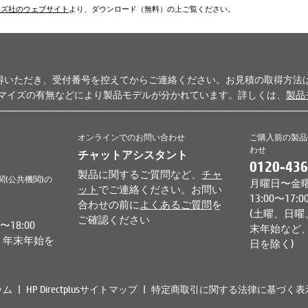
ムズ社のウェブサイト
より、ダウンロード（無料）の上ご覧ください。
得いただき、受付番号を控えてからご連絡ください。お見積の取得方法
タマイズの有無などにより製品モデルが分かれています。詳しくは、
製品
オンラインでのお問い合わせ
ご購入前の製品
わせ
チャットアシスタント
0120-436
製品に関するご質問など、
チャ
関(公共機関)の
月曜日〜金曜日 
ット
でご連絡ください。お問い
13:00〜17:0
合わせの前に
よくあるご質問
を
(土曜、日曜
ご確認ください
18:00
末年始など、
、年末年始を
日を除く)
ラム
HP Directplusサイトマップ
特定商取引に関する法律に基づく表