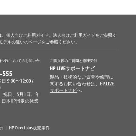
は、
個人向けご利用ガイド
、
法人向けご利用ガイド
をご参照く
モデルの違い
のページをご参照ください。
仕様についてのお問い合
ご購入後のご質問と修理受付
HP LIVEサポートナビ
-555
製品・技術的なご質問や修理に
9:00〜12:00 /
関するお問い合わせは、
HP LIVE
0
サポートナビ
へ
、祝日、5月1日、年
日本HP指定の休業
示
HP Directplus販売条件