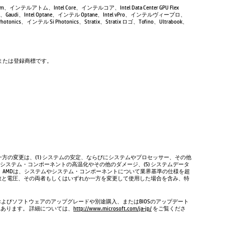
Atom、インテルアトム、Intel Core、インテルコア、Intel Data Center GPU Flex
Gaudi、Intel Optane、インテル Optane、Intel vPro、インテルヴィープロ、
tonics、インテル Si Photonics、Stratix、Stratix ロゴ、Tofino、Ultrabook、
商標または登録商標です。
方の変更は、(1) システムの安定、ならびにシステムやプロセッサー、その他
やシステム・コンポーネントの高温化やその他のダメージ、(5) システムデータ
、AMDは、システムやシステム・コンポーネントについて業界基準の仕様を超
数と電圧、その両者もしくはいずれか一方を変更して使用した場合を含み、特
およびソフトウェアのアップグレードや別途購入、またはBIOSのアップデート
もあります。 詳細については、
http://www.microsoft.com/ja-jp/
をご覧くださ