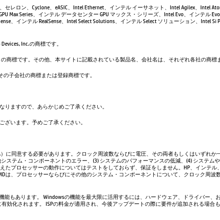
leron、セレロン、Cyclone、eASIC、Intel Ethernet、インテル イーサネット、Intel Agilex、Intel 
GPU Max Series、インテル データセンター GPU マックス・シリーズ、Intel Evo、インテル Evo、
se、インテル RealSense、Intel Select Solutions、インテル Select ソリューション、Intel Si Pho
evices, Inc.の商標です。
は、Google LLC の商標です。その他、本サイトに記載されている製品名、会社名は、それぞれ各社の
. および／またはその子会社の商標または登録商標です。
なりますので、あらかじめご了承ください。
ございます。予めご了承ください。
A）に同意する必要があります。クロック周波数ならびに電圧、その両者もしくはいずれか一
システム・コンポーネントのエラー、(3) システムのパフォーマンスの低減、(4) システム
超えたプロセッサーの動作についてはテストをしておらず、保証をしません。HP、インテル
AMDは、プロセッサーならびにその他のシステム・コンポーネントについて、クロック周波
い機能もあります。 Windowsの機能を最大限に活用するには、ハードウェア、ドライバー、
、常に有効化されます。 ISPの料金が適用され、今後アップデートの際に要件が追加される場合