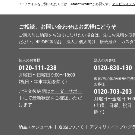
PDFファイルをご覧いただくには、Adobe® Reader®が必要です。
アドビシステ
ご相談、お問い合わせはお気軽にどうぞ
ご購入前に納期をお知りになりたい場合は、先にお見積を取
ださい。HPのPC製品は、法人／個人向け、販売経路、カス
個人のお客様
法人のお客様
0120-111-238
0120-830-130
月曜日〜日曜日 9:00〜18:00
教育/自治体/医療/研究機
(祝日・年末年始を除く)
お客様
0120-703-203
ご注文後納期は
オーダーサポー
ト
にて最新状況をご確認いただ
月曜日〜金曜日 9:00〜
けます
(土曜、日曜、祝日
除く)
納品スケジュール
返品について
アフィリエイトプログ