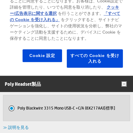
ることに同意することになります。お客様は、Cookie設定で
キャンペーン内容・注意事項
詳細を管理したり、いつでも同意を取り消したり、
クッキ
ー/広告表示に関する選択
を行うことができます。
「すべて
の Cookie を受け入れる」
をクリックすると、サイトナビ
製品名/構成名の背景色について
ゲーションを強化し、サイトの使用状況を分析し、弊社のマ
ーケティング活動を支援するために、デバイスに Cookie を
入荷待ち
お取り寄せ製品
保存することに同意したことになります。
※背景色がグレーの場合は在庫切れ（入荷待ち）、緑色の場合、その製品はお
取り寄せ製品（ご注文後、部材を調達）となります。
「※」がつく部材は、納期にお時間を頂く可能性がございます。
Cookie 設定
すべての Cookie を受け
入れる
全て表示する
全て折りたたむ
Poly Headset製品
Poly Blackwire 3315 Mono USB-C +C/A (8X217AA)[標準]
≫ 説明を見る