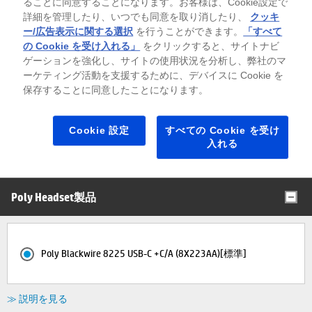
ることに同意することになります。お客様は、Cookie設定で
キャンペーン内容・注意事項
詳細を管理したり、いつでも同意を取り消したり、
クッキ
ー/広告表示に関する選択
を行うことができます。
「すべて
の Cookie を受け入れる」
をクリックすると、サイトナビ
製品名/構成名の背景色について
ゲーションを強化し、サイトの使用状況を分析し、弊社のマ
ーケティング活動を支援するために、デバイスに Cookie を
入荷待ち
お取り寄せ製品
保存することに同意したことになります。
※背景色がグレーの場合は在庫切れ（入荷待ち）、緑色の場合、その製品はお
取り寄せ製品（ご注文後、部材を調達）となります。
「※」がつく部材は、納期にお時間を頂く可能性がございます。
Cookie 設定
すべての Cookie を受け
入れる
全て表示する
全て折りたたむ
Poly Headset製品
Poly Blackwire 8225 USB-C +C/A (8X223AA)[標準]
≫ 説明を見る