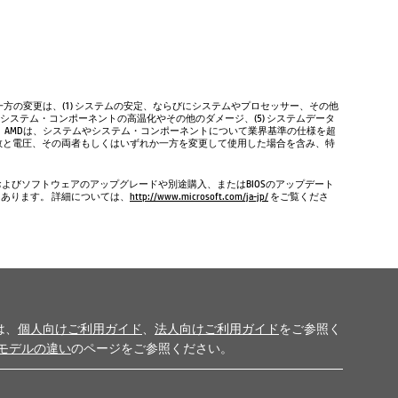
方の変更は、(1) システムの安定、ならびにシステムやプロセッサー、その他
やシステム・コンポーネントの高温化やその他のダメージ、(5) システムデータ
、AMDは、システムやシステム・コンポーネントについて業界基準の仕様を超
数と電圧、その両者もしくはいずれか一方を変更して使用した場合を含み、特
およびソフトウェアのアップグレードや別途購入、またはBIOSのアップデート
もあります。 詳細については、
http://www.microsoft.com/ja-jp/
をご覧くださ
は、
個人向けご利用ガイド
、
法人向けご利用ガイド
をご参照く
モデルの違い
のページをご参照ください。