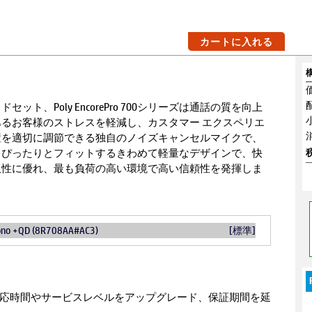
カートに入れる
ット、Poly EncorePro 700シリーズは通話の質を向上
るお客様のストレスを軽減し、カスタマー エクスペリエ
置を適切に調節できる独自のノイズキャンセルマイクで、
。ぴったりとフィットするきわめて軽量なデザインで、快
久性に優れ、最も負荷の高い環境で高い信頼性を発揮しま
ono +QD (8R708AA#AC3)
[標準]
の対応時間やサービスレベルをアップグレード、保証期間を延