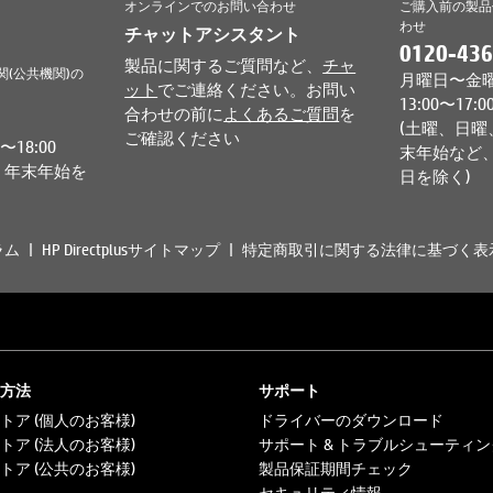
オンラインでのお問い合わせ
ご購入前の製品
わせ
チャットアシスタント
0120-436
製品に関するご質問など、
チャ
関(公共機関)の
月曜日〜金曜日 
ット
でご連絡ください。お問い
13:00〜17:0
合わせの前に
よくあるご質問
を
(土曜、日曜
ご確認ください
18:00
末年始など、
、年末年始を
日を除く)
ラム
HP Directplusサイトマップ
特定商取引に関する法律に基づく表
方法
サポート
トア (個人のお客様)
ドライバーのダウンロード
トア (法人のお客様)
サポート & トラブルシューティン
トア (公共のお客様)
製品保証期間チェック
セキュリティ情報