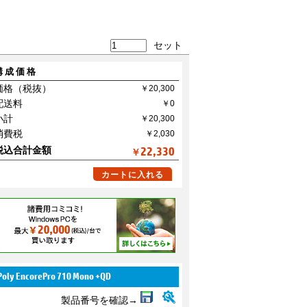
セット
構成価格
価格（税抜）
配送料
小計
消費税
税込合計金額
22,330
￥
カートに入れる
Poly EncorePro 710 Mono +QD
製品番号を確認→