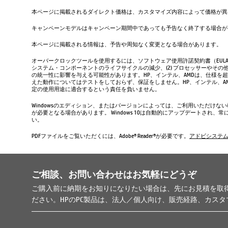
本ページに掲載されるダイレクト価格は、カスタマイズ内容によって価格が異
キャンペーンモデルはキャンペーン期間中であっても予告なく終了する場合が
本ページに掲載される情報は、予告や周知なく変更となる場合があります。
オーバークロックツールを使用するには、ソフトウェア使用許諾契約書（EUL
システム・コンポーネントのライフサイクルの減少、(2) プロセッサーやその他
の統一性に影響を与える可能性があります。HP、インテル、AMDは、仕様を
えた動作についてはテストをしておらず、保証をしません。HP、インテル、
定の使用用途に適合するという責任を負いません。
Windowsのエディション、またはバージョンによっては、ご利用いただけな
が必要となる場合があります。 Windows 10は自動的にアップデートされ
い。
PDFファイルをご覧いただくには、Adobe® Reader®が必要です。
アドビシステ
ご相談、お問い合わせはお気軽にどうぞ
ご購入前に納期をお知りになりたい場合は、先にお見積を取
ださい。HPのPC製品は、法人／個人向け、販売経路、カス