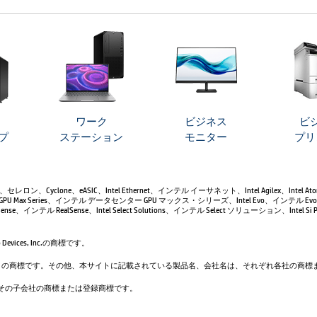
ワーク
ビジネス
ビ
プ
ステーション
モニター
プリ
leron、セレロン、Cyclone、eASIC、Intel Ethernet、インテル イーサネット、Intel Agilex、Intel 
GPU Max Series、インテル データセンター GPU マックス・シリーズ、Intel Evo、インテル Evo、
se、インテル RealSense、Intel Select Solutions、インテル Select ソリューション、Intel Si Pho
evices, Inc.の商標です。
は、Google LLC の商標です。その他、本サイトに記載されている製品名、会社名は、それぞれ各社の
. および／またはその子会社の商標または登録商標です。