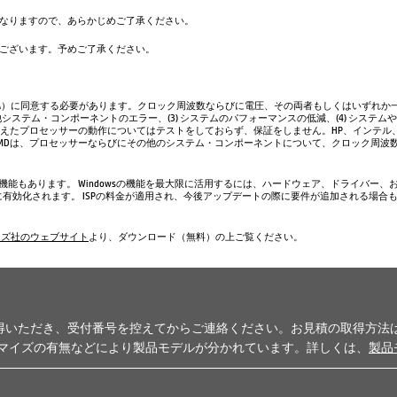
なりますので、あらかじめご了承ください。
ございます。予めご了承ください。
A）に同意する必要があります。クロック周波数ならびに電圧、その両者もしくはいずれか一
システム・コンポーネントのエラー、(3) システムのパフォーマンスの低減、(4) システム
超えたプロセッサーの動作についてはテストをしておらず、保証をしません。HP、インテル
AMDは、プロセッサーならびにその他のシステム・コンポーネントについて、クロック周波
い機能もあります。 Windowsの機能を最大限に活用するには、ハードウェア、ドライバー、
、常に有効化されます。 ISPの料金が適用され、今後アップデートの際に要件が追加される場合
ムズ社のウェブサイト
より、ダウンロード（無料）の上ご覧ください。
得いただき、受付番号を控えてからご連絡ください。お見積の取得方法
タマイズの有無などにより製品モデルが分かれています。詳しくは、
製品