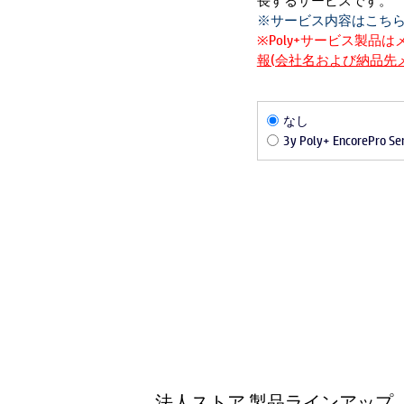
長するサービスです。
※サービス内容はこち
※Poly+サービス製品
報(会社名および納品先
なし
3y Poly+ EncoreP
法人ストア 製品ラインアップ