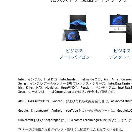
ビジネス
ビジネス
ノートパソコン
デスクトッ
Intel、インテル、Intel ロゴ、Intel Inside、Intel Inside ロゴ、Arc、Arria、Ce
Series、インテル データセンター GPU フレックス・シリーズ、Intel Data Center 
Iris、Killer、MAX、Movidius、OpenVINO
、 Pentium、ペンティアム、Intel RealSen
TM
Xeon、ジーオンは、Intel Corporation またはその子会社の商標です。
AMD、AMD Arrowロゴ、Radeon、およびそれらの組み合わせは、Advanced Micro D
Google、Chromebook、Android、YouTube およびその他のマーク
Qualcomm および Snapdragon は、Qualcomm Technologies, Inc
本ページに掲載されるダイレクト価格には配送料は含まれておりません。