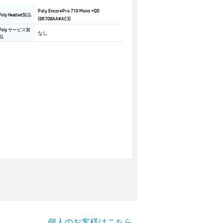
Poly EncorePro 710 Mono +QD
Poly Headset製品
(8R708AA#AC3)
Poly サービス製
なし
品
個人のお客様はこちら