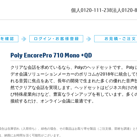
個人
0120-111-238
法人
0120-
Poly EncorePro 710 Mono +QD
クリアな会話を求めているなら、Polyのヘッドセットです。 Poly は、
デオ会議ソリューションメーカーのポリコムが2018年に統合し
れる音質に焦点をあて、長年の開発で生まれた多くの優れた音声
然でクリアな会話を実現します。ヘッドセットはビジネス向けの
び特殊産業向けなど、豊富なラインアップを有しています。多くの
接続するだけ、オンライン会議に最適です。
場合は在庫切れ（入荷待ち）、緑色の場合、その製品はお取り寄せ製品（ご注文後、部材を調達）と
は、納期にお時間を頂く可能性がございます。