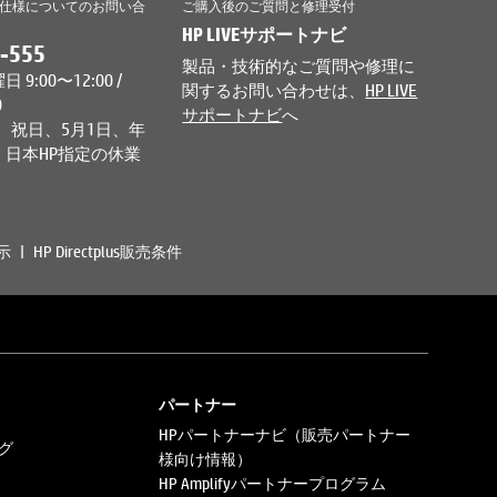
仕様についてのお問い合
ご購入後のご質問と修理受付
HP LIVEサポートナビ
-555
製品・技術的なご質問や修理に
9:00〜12:00 /
関するお問い合わせは、
HP LIVE
0
サポートナビ
へ
、祝日、5月1日、年
日本HP指定の休業
示
HP Directplus販売条件
パートナー
HPパートナーナビ（販売パートナー
グ
様向け情報）
HP Amplifyパートナープログラム