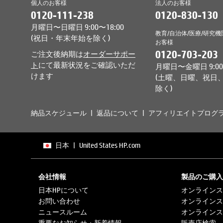
個人のお客様
法人のお客様
0120-111-238
0120-830-130
月曜日〜日曜日 9:00〜18:00
教育/自治体/医療/研究機
(祝日・年末年始を除く)
お客様
0120-703-203
ご注文後納期は
オーダーサポー
ト
にて最新状況をご確認いただ
月曜日〜金曜日 9:00〜
けます
(土曜、日曜、祝日
除く)
納品スケジュール
返品について
アフィリエイトプログ
日本
|
United States HP.com
会社情報
製品のご購入
日本HPについて
オンラインス
お問い合わせ
オンラインス
ニュースルーム
オンラインス
重要なお知らせ・新着情報
販売店検索