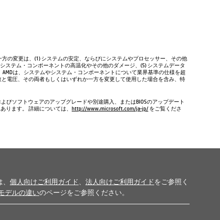
方の変更は、(1) システムの安定、ならびにシステムやプロセッサー、その他
やシステム・コンポーネントの高温化やその他のダメージ、(5) システムデータ
、AMDは、システムやシステム・コンポーネントについて業界基準の仕様を超
数と電圧、その両者もしくはいずれか一方を変更して使用した場合を含み、特
およびソフトウェアのアップグレードや別途購入、またはBIOSのアップデート
もあります。 詳細については、
http://www.microsoft.com/ja-jp/
をご覧くださ
は、
個人向けご利用ガイド
、
法人向けご利用ガイド
をご参照く
モデルの違い
のページをご参照ください。