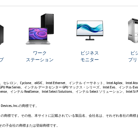
ワーク
ビジネス
ビ
プ
ステーション
モニター
プリ
leron、セレロン、Cyclone、eASIC、Intel Ethernet、インテル イーサネット、Intel Agilex、Intel 
GPU Max Series、インテル データセンター GPU マックス・シリーズ、Intel Evo、インテル Evo、
se、インテル RealSense、Intel Select Solutions、インテル Select ソリューション、Intel Si Pho
evices, Inc.の商標です。
は、Google LLC の商標です。その他、本サイトに記載されている製品名、会社名は、それぞれ各社の
. および／またはその子会社の商標または登録商標です。