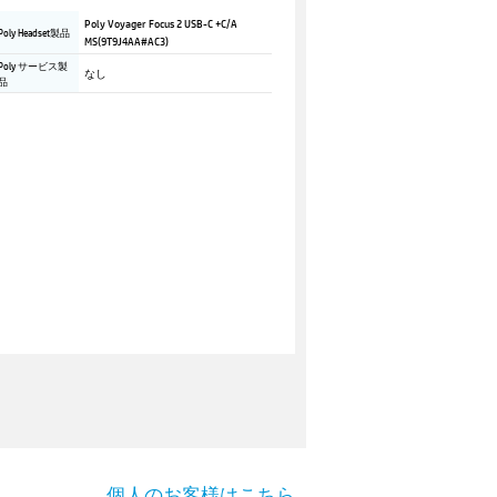
Poly Voyager Focus 2 USB-C +C/A
Poly Headset製品
MS(9T9J4AA#AC3)
Poly サービス製
なし
品
個人のお客様はこちら