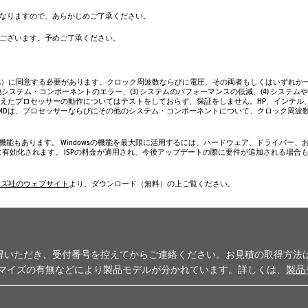
なりますので、あらかじめご了承ください。
ございます。予めご了承ください。
A）に同意する必要があります。クロック周波数ならびに電圧、その両者もしくはいずれか一
システム・コンポーネントのエラー、(3) システムのパフォーマンスの低減、(4) システム
超えたプロセッサーの動作についてはテストをしておらず、保証をしません。HP、インテル
AMDは、プロセッサーならびにその他のシステム・コンポーネントについて、クロック周波
い機能もあります。 Windowsの機能を最大限に活用するには、ハードウェア、ドライバー、
、常に有効化されます。 ISPの料金が適用され、今後アップデートの際に要件が追加される場合
ムズ社のウェブサイト
より、ダウンロード（無料）の上ご覧ください。
得いただき、受付番号を控えてからご連絡ください。お見積の取得方法
タマイズの有無などにより製品モデルが分かれています。詳しくは、
製品