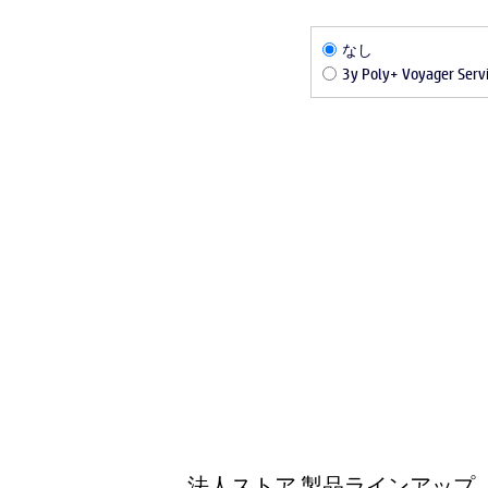
なし
3y Poly+ Voyager
法人ストア 製品ラインアップ