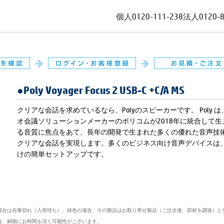
個人
0120-111-238
法人
0120-
●Poly Voyager Focus 2 USB-C +C/A MS
クリアな会話を求めているなら、Polyのスピーカーです。 Poly は、ヘ
オ会議ソリューションメーカーのポリコムが2018年に統合して
る音質に焦点をあて、長年の開発で生まれた多くの優れた音声技
クリアな会話を実現します。多くのビジネス向け音声デバイスは、PCにU
けの簡単セットアップです。
場合は在庫切れ（入荷待ち）、緑色の場合、その製品はお取り寄せ製品（ご注文後、部材を調達）と
は、納期にお時間を頂く可能性がございます。