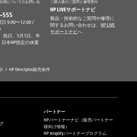
仕様についてのお問い合
ご購入後のご質問と修理受付
HP LIVEサポートナビ
-555
製品・技術的なご質問や修理に
9:00〜12:00 /
関するお問い合わせは、
HP LIVE
0
サポートナビ
へ
、祝日、5月1日、年
日本HP指定の休業
示
HP Directplus販売条件
パートナー
HPパートナーナビ（販売パートナー
グ
様向け情報）
HP Amplifyパートナープログラム