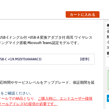
カートに入れる
us 2は、USB-Cドングル付 +USB-A 変換アダプタ付 両耳 ワイヤレス
マイク搭載 Microsoft Teams認定モデルです。
 USB-C +C/A MS(9T9J4AA#AC3)
[標準]
の対応時間やサービスレベルをアップグレード、保証期間を延
らをご確認ください。
はメールでの納品となり、
ご購入時に、エンドユーザー様情
メールアドレス)の提供が必要です。