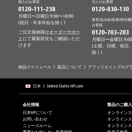
個人のお客様
法人のお客様
0120-111-238
0120-830-130
月曜日〜日曜日 9:00〜18:00
教育/自治体/医療/研究機
(祝日・年末年始を除く)
お客様
0120-703-203
ご注文後納期は
オーダーサポー
ト
にて最新状況をご確認いただ
月曜日〜金曜日 9:00〜
けます
(土曜、日曜、祝日
除く)
納品スケジュール
返品について
アフィリエイトプログ
日本
|
United States HP.com
会社情報
製品のご購入
日本HPについて
オンラインス
お問い合わせ
オンラインス
ニュースルーム
オンラインス
重要なお知らせ・新着情報
販売店検索