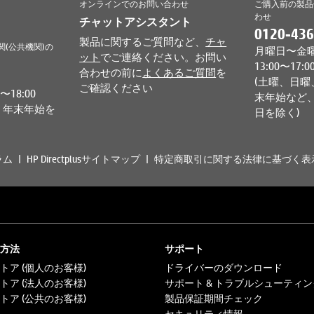
オンラインでのお問い合わせ
ご購入前の製品
わせ
チャットアシスタント
0120-436
製品に関するご質問など、
チャ
関(公共機関)の
月曜日〜金曜日 
ット
でご連絡ください。お問い
13:00〜17:0
合わせの前に
よくあるご質問
を
(土曜、日曜
ご確認ください
18:00
末年始など、
、年末年始を
日を除く)
ラム
HP Directplusサイトマップ
特定商取引に関する法律に基づく表
方法
サポート
トア (個人のお客様)
ドライバーのダウンロード
トア (法人のお客様)
サポート & トラブルシューティン
トア (公共のお客様)
製品保証期間チェック
セキュリティ情報