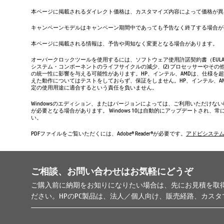
本ページに掲載されるダイレクト価格は、カスタマイズ内容によって価格が異
キャンペーンモデルはキャンペーン期間中であっても予告なく終了する場合が
本ページに掲載される情報は、予告や周知なく変更となる場合があります。
オーバークロックツールを使用するには、ソフトウェア使用許諾契約書（EUL
システム・コンポーネントのライフサイクルの減少、(2) プロセッサーやその他
の統一性に影響を与える可能性があります。HP、インテル、AMDは、仕様を
えた動作についてはテストをしておらず、保証をしません。HP、インテル、
定の使用用途に適合するという責任を負いません。
Windowsのエディション、またはバージョンによっては、ご利用いただけな
が必要となる場合があります。 Windows 10は自動的にアップデートされ
い。
PDFファイルをご覧いただくには、Adobe® Reader®が必要です。
アドビシステ
ご相談、お問い合わせはお気軽にどうぞ
ご購入前に納期をお知りになりたい場合は、先にお見積を取
ださい。HPのPC製品は、法人／個人向け、販売経路、カス