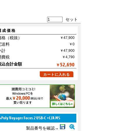
セット
構成価格
価格（税抜）
配送料
小計
消費税
税込合計金額
52,690
￥
カートに入れる
●Poly Voyager Focus 2 USB-C +C/A MS
製品番号を確認→