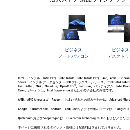
ビジネス
ビジネス
ノートパソコン
デスクトッ
Intel、インテル、Intel ロゴ、Intel Inside、Intel Inside ロゴ、Arc、Arria、Ce
Series、インテル データセンター GPU フレックス・シリーズ、Intel Data Center 
Iris、Killer、MAX、Movidius、OpenVINO
、 Pentium、ペンティアム、Intel RealSen
TM
Xeon、ジーオンは、Intel Corporation またはその子会社の商標です。
AMD、AMD Arrowロゴ、Radeon、およびそれらの組み合わせは、Advanced Micro D
Google、Chromebook、Android、YouTube およびその他のマーク
Qualcomm および Snapdragon は、Qualcomm Technologies, Inc
本ページに掲載されるダイレクト価格には配送料は含まれておりません。