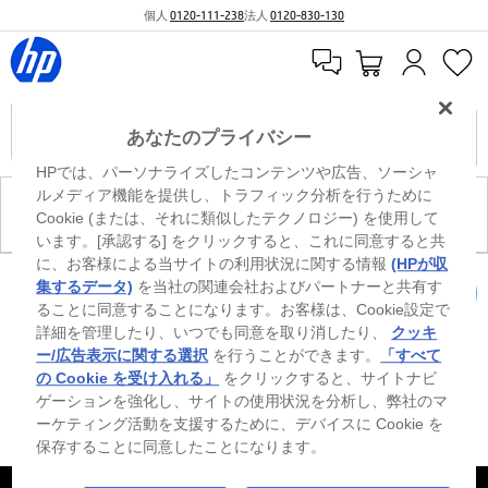
個人
0120-111-238
法人
0120-830-130
あなたのプライバシー
HPでは、パーソナライズしたコンテンツや広告、ソーシャ
ルメディア機能を提供し、トラフィック分析を行うために
現在、このカテゴリには商品がありません。
Cookie (または、それに類似したテクノロジー) を使用して
います。[承認する] をクリックすると、これに同意すると共
に、お客様による当サイトの利用状況に関する情報
(HPが収
※ Windowsのすべてのエディションまたはバージョンで、すべての機能を使用でき
集するデータ)
を当社の関連会社およびパートナーと共有す
るわけではありません。Windowsの機能を最大限に活用するには、システムのハ
ることに同意することになります。お客様は、Cookie設定で
カートを確認
ードウェア、ドライバー、ソフトウェアのアップグレードおよび/または別途購
詳細を管理したり、いつでも同意を取り消したり、
クッキ
入、あるいはBIOSのアップデートが必要になる場合があります。Windowsは自動
的にアップデートされ、有効になります。高速インターネットとMicrosoftアカウ
ー/広告表示に関する選択
を行うことができます。
「すべて
ントが必要になります。ISPの料金が適用され、今後アップデートの際に要件が追
の Cookie を受け入れる」
をクリックすると、サイトナビ
加される場合があります。http://www.windows.com 外部リンクアイコンをご覧く
ゲーションを強化し、サイトの使用状況を分析し、弊社のマ
ださい。
ーケティング活動を支援するために、デバイスに Cookie を
保存することに同意したことになります。