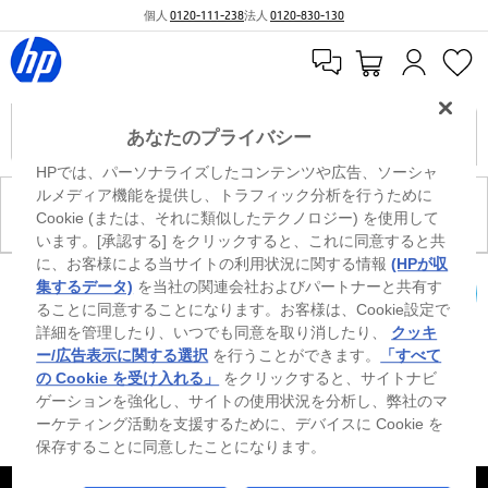
個人
0120-111-238
法人
0120-830-130
あなたのプライバシー
HPでは、パーソナライズしたコンテンツや広告、ソーシャ
ルメディア機能を提供し、トラフィック分析を行うために
現在、このカテゴリには商品がありません。
Cookie (または、それに類似したテクノロジー) を使用して
います。[承認する] をクリックすると、これに同意すると共
に、お客様による当サイトの利用状況に関する情報
(HPが収
※ Windowsのすべてのエディションまたはバージョンで、すべての機能を使用でき
集するデータ)
を当社の関連会社およびパートナーと共有す
るわけではありません。Windowsの機能を最大限に活用するには、システムのハ
ることに同意することになります。お客様は、Cookie設定で
カートを確認
ードウェア、ドライバー、ソフトウェアのアップグレードおよび/または別途購
詳細を管理したり、いつでも同意を取り消したり、
クッキ
入、あるいはBIOSのアップデートが必要になる場合があります。Windowsは自動
的にアップデートされ、有効になります。高速インターネットとMicrosoftアカウ
ー/広告表示に関する選択
を行うことができます。
「すべて
ントが必要になります。ISPの料金が適用され、今後アップデートの際に要件が追
の Cookie を受け入れる」
をクリックすると、サイトナビ
加される場合があります。http://www.windows.com 外部リンクアイコンをご覧く
ゲーションを強化し、サイトの使用状況を分析し、弊社のマ
ださい。
ーケティング活動を支援するために、デバイスに Cookie を
保存することに同意したことになります。