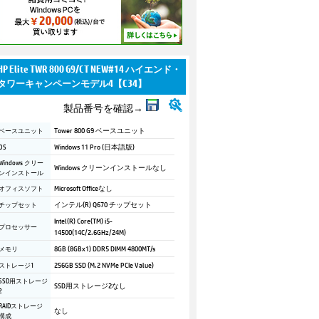
HP Elite TWR 800 G9/CT NEW#14 ハイエンド・
タワーキャンペーンモデル4【C34】
製品番号を確認→
ベースユニット
Tower 800 G9 ベースユニット
OS
Windows 11 Pro (日本語版)
Windows クリー
Windows クリーンインストールなし
ンインストール
オフィスソフト
Microsoft Officeなし
チップセット
インテル(R) Q670 チップセット
Intel(R) Core(TM) i5-
プロセッサー
14500(14C/2.6GHz/24M)
メモリ
8GB (8GBx1) DDR5 DIMM 4800MT/s
ストレージ1
256GB SSD (M.2 NVMe PCIe Value)
SSD用ストレージ
SSD用ストレージ2なし
2
RAIDストレージ
なし
構成