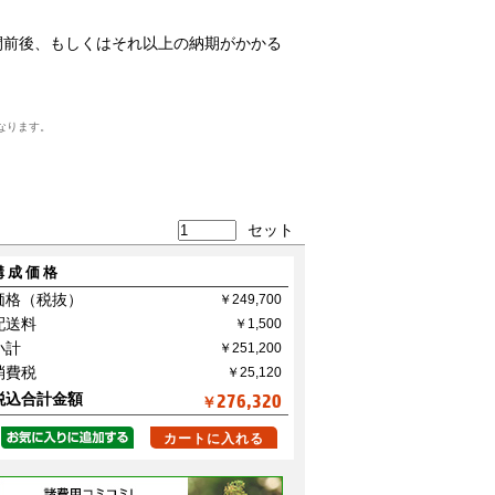
間前後、もしくはそれ以上の納期がかかる
なります。
セット
構成価格
価格（税抜）
配送料
小計
消費税
税込合計金額
276,320
￥
カートに入れる