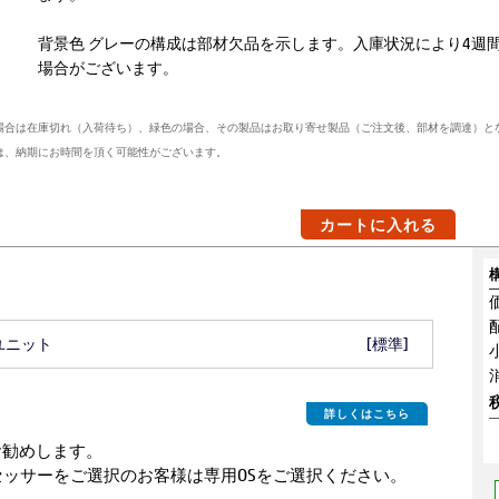
背景色 グレーの構成は部材欠品を示します。入庫状況により4週
場合がございます。
場合は在庫切れ（入荷待ち）、緑色の場合、その製品はお取り寄せ製品（ご注文後、部材を調達）と
は、納期にお時間を頂く可能性がございます。
カートに入れる
ースユニット
[標準]
詳しくはこちら
o をお勧めします。
TM) i9プロセッサーをご選択のお客様は専用OSをご選択ください。