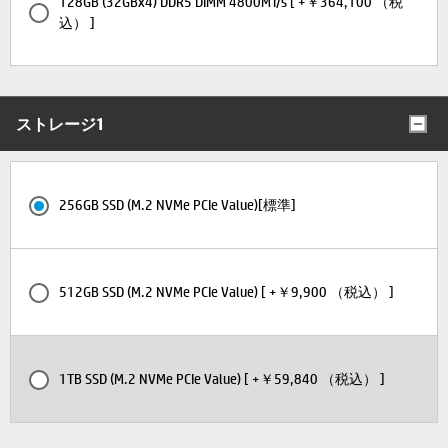
128GB (32GBx4) DDR5 DIMM 4800MT/s [ +￥364,100 （税
込） ]
ストレージ1
256GB SSD (M.2 NVMe PCIe Value)[標準]
512GB SSD (M.2 NVMe PCIe Value) [ +￥9,900 （税込） ]
1TB SSD (M.2 NVMe PCIe Value) [ +￥59,840 （税込） ]