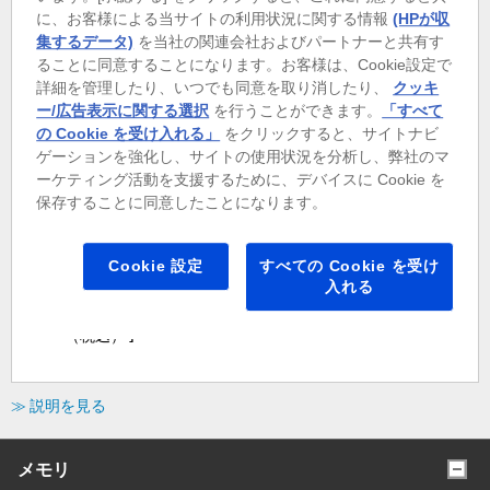
（税込） ]
に、お客様による当サイトの利用状況に関する情報
(HPが収
集するデータ)
を当社の関連会社およびパートナーと共有す
ることに同意することになります。お客様は、Cookie設定で
詳細を管理したり、いつでも同意を取り消したり、
クッキ
Intel(R) Core(TM) i5-14500(14C/2.6GHz/24M)[標準]
ー/広告表示に関する選択
を行うことができます。
「すべて
の Cookie を受け入れる」
をクリックすると、サイトナビ
ゲーションを強化し、サイトの使用状況を分析し、弊社のマ
ーケティング活動を支援するために、デバイスに Cookie を
Intel(R) Core(TM) i7-14700(20C/2.1GHz/33M) [ +￥23,100
保存することに同意したことになります。
（税込） ]
Cookie 設定
すべての Cookie を受け
入れる
Intel(R) Core(TM) i9-14900(24C/2.0GHz/36M) [ +￥56,100
（税込） ]
≫ 説明を見る
メモリ