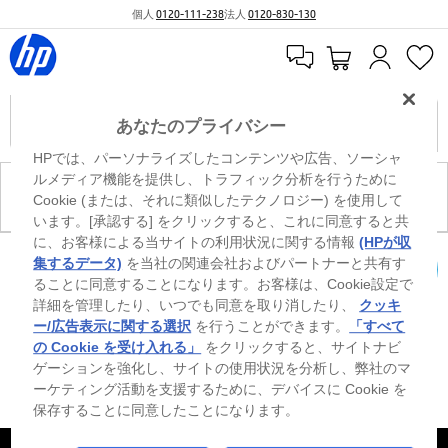
個人
0120-111-238
法人
0120-830-130
あなたのプライバシー
HPでは、パーソナライズしたコンテンツや広告、ソーシャ
ルメディア機能を提供し、トラフィック分析を行うために
現在、このカテゴリには商品がありません。
Cookie (または、それに類似したテクノロジー) を使用して
います。[承認する] をクリックすると、これに同意すると共
に、お客様による当サイトの利用状況に関する情報
(HPが収
※ Windowsのすべてのエディションまたはバージョンで、すべての機能を使用でき
集するデータ)
を当社の関連会社およびパートナーと共有す
るわけではありません。Windowsの機能を最大限に活用するには、システムのハ
ることに同意することになります。お客様は、Cookie設定で
カートを確認
ードウェア、ドライバー、ソフトウェアのアップグレードおよび/または別途購
詳細を管理したり、いつでも同意を取り消したり、
クッキ
入、あるいはBIOSのアップデートが必要になる場合があります。Windowsは自動
的にアップデートされ、有効になります。高速インターネットとMicrosoftアカウ
ー/広告表示に関する選択
を行うことができます。
「すべて
ントが必要になります。ISPの料金が適用され、今後アップデートの際に要件が追
の Cookie を受け入れる」
をクリックすると、サイトナビ
加される場合があります。http://www.windows.com 外部リンクアイコンをご覧く
ゲーションを強化し、サイトの使用状況を分析し、弊社のマ
ださい。
ーケティング活動を支援するために、デバイスに Cookie を
保存することに同意したことになります。