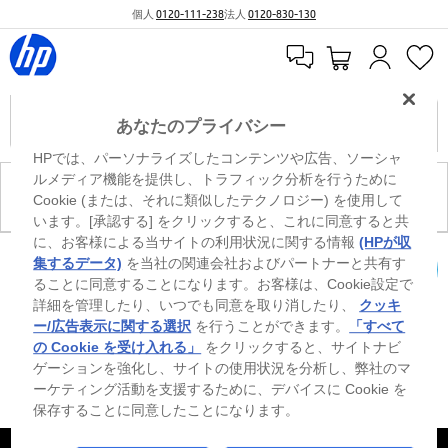
個人
0120-111-238
法人
0120-830-130
あなたのプライバシー
HPでは、パーソナライズしたコンテンツや広告、ソーシャ
ルメディア機能を提供し、トラフィック分析を行うために
現在、このカテゴリには商品がありません。
Cookie (または、それに類似したテクノロジー) を使用して
います。[承認する] をクリックすると、これに同意すると共
に、お客様による当サイトの利用状況に関する情報
(HPが収
※ Windowsのすべてのエディションまたはバージョンで、すべての機能を使用でき
集するデータ)
を当社の関連会社およびパートナーと共有す
るわけではありません。Windowsの機能を最大限に活用するには、システムのハ
ることに同意することになります。お客様は、Cookie設定で
カートを確認
ードウェア、ドライバー、ソフトウェアのアップグレードおよび/または別途購
詳細を管理したり、いつでも同意を取り消したり、
クッキ
入、あるいはBIOSのアップデートが必要になる場合があります。Windowsは自動
的にアップデートされ、有効になります。高速インターネットとMicrosoftアカウ
ー/広告表示に関する選択
を行うことができます。
「すべて
ントが必要になります。ISPの料金が適用され、今後アップデートの際に要件が追
の Cookie を受け入れる」
をクリックすると、サイトナビ
加される場合があります。http://www.windows.com 外部リンクアイコンをご覧く
ゲーションを強化し、サイトの使用状況を分析し、弊社のマ
ださい。
ーケティング活動を支援するために、デバイスに Cookie を
保存することに同意したことになります。