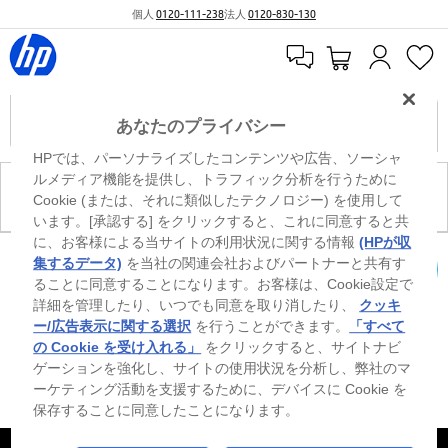
個人
0120-111-238
法人
0120-830-130
あなたのプライバシー
HPでは、パーソナライズしたコンテンツや広告、ソーシャ
ルメディア機能を提供し、トラフィック分析を行うために
現在、このカテゴリには商品がありません。
Cookie (または、それに類似したテクノロジー) を使用して
います。[承認する] をクリックすると、これに同意すると共
に、お客様による当サイトの利用状況に関する情報
(HPが収
※ Windowsのすべてのエディションまたはバージョンで、すべての機能を使用でき
集するデータ)
を当社の関連会社およびパートナーと共有す
るわけではありません。Windowsの機能を最大限に活用するには、システムのハ
ることに同意することになります。お客様は、Cookie設定で
カートを確認
ードウェア、ドライバー、ソフトウェアのアップグレードおよび/または別途購
詳細を管理したり、いつでも同意を取り消したり、
クッキ
入、あるいはBIOSのアップデートが必要になる場合があります。Windowsは自動
的にアップデートされ、有効になります。高速インターネットとMicrosoftアカウ
ー/広告表示に関する選択
を行うことができます。
「すべて
ントが必要になります。ISPの料金が適用され、今後アップデートの際に要件が追
の Cookie を受け入れる」
をクリックすると、サイトナビ
加される場合があります。http://www.windows.com 外部リンクアイコンをご覧く
ゲーションを強化し、サイトの使用状況を分析し、弊社のマ
ださい。
ーケティング活動を支援するために、デバイスに Cookie を
保存することに同意したことになります。