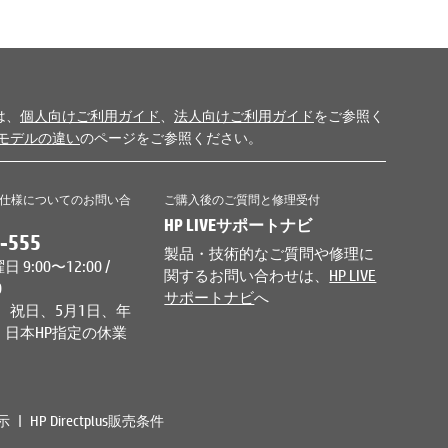
は、
個人向けご利用ガイド
、
法人向けご利用ガイド
をご参照く
モデルの違い
のページをご参照ください。
仕様についてのお問い合
ご購入後のご質問と修理受付
HP LIVEサポートナビ
-555
製品・技術的なご質問や修理に
9:00〜12:00 /
関するお問い合わせは、
HP LIVE
0
サポートナビ
へ
、祝日、5月1日、年
日本HP指定の休業
示
HP Directplus販売条件