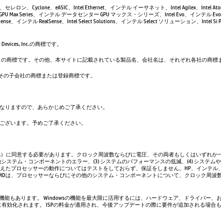
leron、セレロン、Cyclone、eASIC、Intel Ethernet、インテル イーサネット、Intel Agilex、Intel 
GPU Max Series、インテル データセンター GPU マックス・シリーズ、Intel Evo、インテル Evo、
se、インテル RealSense、Intel Select Solutions、インテル Select ソリューション、Intel Si Pho
evices, Inc.の商標です。
は、Google LLC の商標です。その他、本サイトに記載されている製品名、会社名は、それぞれ各社の
. および／またはその子会社の商標または登録商標です。
なりますので、あらかじめご了承ください。
ございます。予めご了承ください。
A）に同意する必要があります。クロック周波数ならびに電圧、その両者もしくはいずれか一
システム・コンポーネントのエラー、(3) システムのパフォーマンスの低減、(4) システム
超えたプロセッサーの動作についてはテストをしておらず、保証をしません。HP、インテル
AMDは、プロセッサーならびにその他のシステム・コンポーネントについて、クロック周波
い機能もあります。 Windowsの機能を最大限に活用するには、ハードウェア、ドライバー、
、常に有効化されます。 ISPの料金が適用され、今後アップデートの際に要件が追加される場合