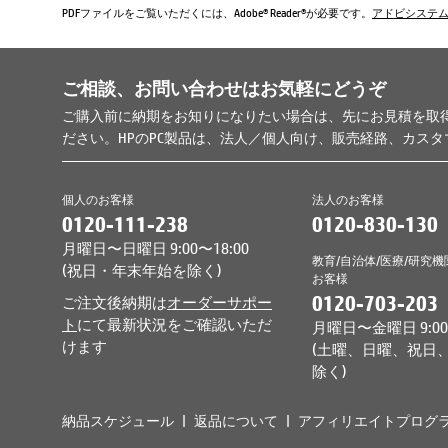
PDFファイルをご覧いただくには、Adobe® Reader®が必要です。
アドビシステ
ご相談、お問い合わせはお気軽にどうぞ
ご購入前に納期をお知りになりたい場合は、先にお見積を取
ださい。HPのPC製品は、法人／個人向け、販売経路、カス
個人のお客様
法人のお客様
0120-111-238
0120-830-130
月曜日〜日曜日 9:00〜18:00
教育/自治体/医療/研究機
(祝日・年末年始を除く)
お客様
0120-703-203
ご注文後納期は
オーダーサポー
ト
にて最新状況をご確認いただ
月曜日〜金曜日 9:00〜
けます
(土曜、日曜、祝日
除く)
納品スケジュール
返品について
アフィリエイトプログ