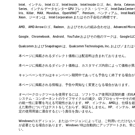
Intel、インテル、Intel ロゴ、Intel Inside、Intel Inside ロゴ、Arc、Arria、Ce
Series、インテル データセンター GPU フレックス・シリーズ、Intel Data Center 
Iris、Killer、MAX、Movidius、OpenVINO
、 Pentium、ペンティアム、Intel RealSen
TM
Xeon、ジーオンは、Intel Corporation またはその子会社の商標です。
AMD、AMD Arrowロゴ、Radeon、およびそれらの組み合わせは、Advanced Micro D
Google、Chromebook、Android、YouTube およびその他のマーク
Qualcomm および Snapdragon は、Qualcomm Technologies, Inc
本ページに掲載されるダイレクト価格には配送料は含まれておりません。
本ページに掲載されるダイレクト価格は、カスタマイズ内容によって価格が異
キャンペーンモデルはキャンペーン期間中であっても予告なく終了する場合が
本ページに掲載される情報は、予告や周知なく変更となる場合があります。
オーバークロックツールを使用するには、ソフトウェア使用許諾契約書（EUL
システム・コンポーネントのライフサイクルの減少、(2) プロセッサーやその他
の統一性に影響を与える可能性があります。HP、インテル、AMDは、仕様を
えた動作についてはテストをしておらず、保証をしません。HP、インテル、
定の使用用途に適合するという責任を負いません。
Windowsのエディション、またはバージョンによっては、ご利用いただけな
が必要となる場合があります。 Windows 10は自動的にアップデートされ
い。