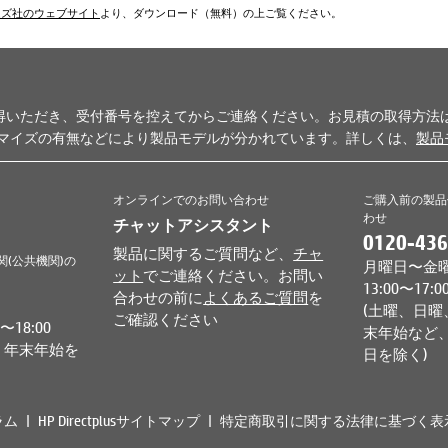
ムズ社のウェブサイト
より、ダウンロード（無料）の上ご覧ください。
得いただき、受付番号を控えてからご連絡ください。お見積の取得方法
タマイズの有無などにより製品モデルが分かれています。詳しくは、
製品
オンラインでのお問い合わせ
ご購入前の製品
わせ
チャットアシスタント
0120-436
製品に関するご質問など、
チャ
関(公共機関)の
月曜日〜金曜日 
ット
でご連絡ください。お問い
13:00〜17:0
合わせの前に
よくあるご質問
を
(土曜、日曜
ご確認ください
18:00
末年始など、
、年末年始を
日を除く)
ラム
HP Directplusサイトマップ
特定商取引に関する法律に基づく表