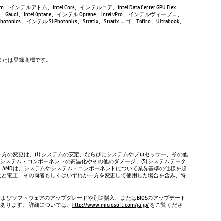
Atom、インテルアトム、Intel Core、インテルコア、Intel Data Center GPU Flex
Gaudi、Intel Optane、インテル Optane、Intel vPro、インテルヴィープロ、
tonics、インテル Si Photonics、Stratix、Stratix ロゴ、Tofino、Ultrabook、
商標または登録商標です。
方の変更は、(1) システムの安定、ならびにシステムやプロセッサー、その他
やシステム・コンポーネントの高温化やその他のダメージ、(5) システムデータ
、AMDは、システムやシステム・コンポーネントについて業界基準の仕様を超
数と電圧、その両者もしくはいずれか一方を変更して使用した場合を含み、特
およびソフトウェアのアップグレードや別途購入、またはBIOSのアップデート
もあります。 詳細については、
http://www.microsoft.com/ja-jp/
をご覧くださ