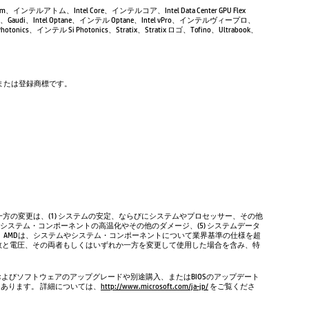
Atom、インテルアトム、Intel Core、インテルコア、Intel Data Center GPU Flex
Gaudi、Intel Optane、インテル Optane、Intel vPro、インテルヴィープロ、
tonics、インテル Si Photonics、Stratix、Stratix ロゴ、Tofino、Ultrabook、
商標または登録商標です。
方の変更は、(1) システムの安定、ならびにシステムやプロセッサー、その他
やシステム・コンポーネントの高温化やその他のダメージ、(5) システムデータ
、AMDは、システムやシステム・コンポーネントについて業界基準の仕様を超
数と電圧、その両者もしくはいずれか一方を変更して使用した場合を含み、特
およびソフトウェアのアップグレードや別途購入、またはBIOSのアップデート
もあります。 詳細については、
http://www.microsoft.com/ja-jp/
をご覧くださ