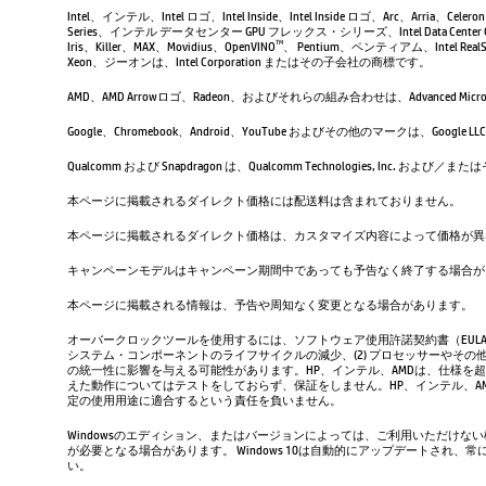
Intel、インテル、Intel ロゴ、Intel Inside、Intel Inside ロゴ、Arc、Arria、Ce
Series、インテル データセンター GPU フレックス・シリーズ、Intel Data Center 
Iris、Killer、MAX、Movidius、OpenVINO
、 Pentium、ペンティアム、Intel RealSen
TM
Xeon、ジーオンは、Intel Corporation またはその子会社の商標です。
AMD、AMD Arrowロゴ、Radeon、およびそれらの組み合わせは、Advanced Micro D
Google、Chromebook、Android、YouTube およびその他のマーク
Qualcomm および Snapdragon は、Qualcomm Technologies, Inc
本ページに掲載されるダイレクト価格には配送料は含まれておりません。
本ページに掲載されるダイレクト価格は、カスタマイズ内容によって価格が異
キャンペーンモデルはキャンペーン期間中であっても予告なく終了する場合が
本ページに掲載される情報は、予告や周知なく変更となる場合があります。
オーバークロックツールを使用するには、ソフトウェア使用許諾契約書（EUL
システム・コンポーネントのライフサイクルの減少、(2) プロセッサーやその他
の統一性に影響を与える可能性があります。HP、インテル、AMDは、仕様を
えた動作についてはテストをしておらず、保証をしません。HP、インテル、
定の使用用途に適合するという責任を負いません。
Windowsのエディション、またはバージョンによっては、ご利用いただけな
が必要となる場合があります。 Windows 10は自動的にアップデートされ
い。