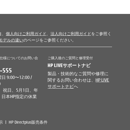
は、
個人向けご利用ガイド
、
法人向けご利用ガイド
をご参照く
モデルの違い
のページをご参照ください。
仕様についてのお問い合
ご購入後のご質問と修理受付
HP LIVEサポートナビ
-555
製品・技術的なご質問や修理に
9:00〜12:00 /
関するお問い合わせは、
HP LIVE
0
サポートナビ
へ
、祝日、5月1日、年
日本HP指定の休業
示
HP Directplus販売条件