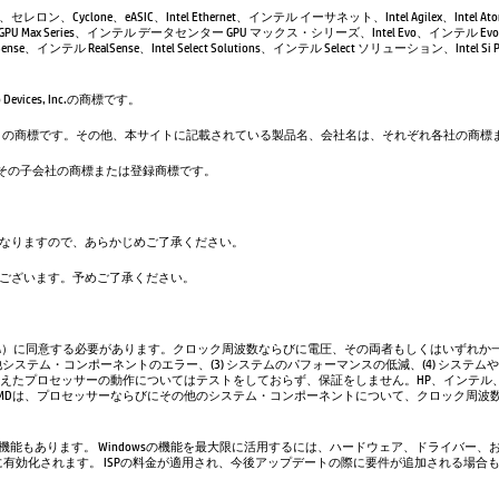
leron、セレロン、Cyclone、eASIC、Intel Ethernet、インテル イーサネット、Intel Agilex、Intel 
GPU Max Series、インテル データセンター GPU マックス・シリーズ、Intel Evo、インテル Evo、
se、インテル RealSense、Intel Select Solutions、インテル Select ソリューション、Intel Si Pho
evices, Inc.の商標です。
は、Google LLC の商標です。その他、本サイトに記載されている製品名、会社名は、それぞれ各社の
. および／またはその子会社の商標または登録商標です。
なりますので、あらかじめご了承ください。
ございます。予めご了承ください。
A）に同意する必要があります。クロック周波数ならびに電圧、その両者もしくはいずれか一
システム・コンポーネントのエラー、(3) システムのパフォーマンスの低減、(4) システム
超えたプロセッサーの動作についてはテストをしておらず、保証をしません。HP、インテル
AMDは、プロセッサーならびにその他のシステム・コンポーネントについて、クロック周波
い機能もあります。 Windowsの機能を最大限に活用するには、ハードウェア、ドライバー、
、常に有効化されます。 ISPの料金が適用され、今後アップデートの際に要件が追加される場合