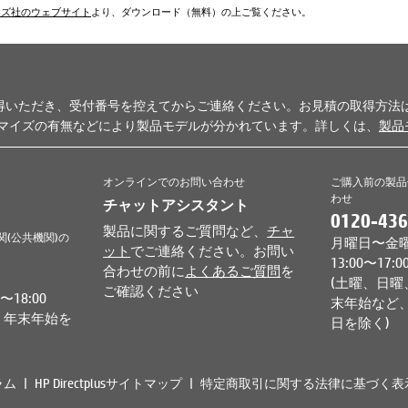
ムズ社のウェブサイト
より、ダウンロード（無料）の上ご覧ください。
得いただき、受付番号を控えてからご連絡ください。お見積の取得方法
タマイズの有無などにより製品モデルが分かれています。詳しくは、
製品
オンラインでのお問い合わせ
ご購入前の製品
わせ
チャットアシスタント
0120-436
製品に関するご質問など、
チャ
関(公共機関)の
月曜日〜金曜日 
ット
でご連絡ください。お問い
13:00〜17:0
合わせの前に
よくあるご質問
を
(土曜、日曜
ご確認ください
18:00
末年始など、
、年末年始を
日を除く)
ラム
HP Directplusサイトマップ
特定商取引に関する法律に基づく表