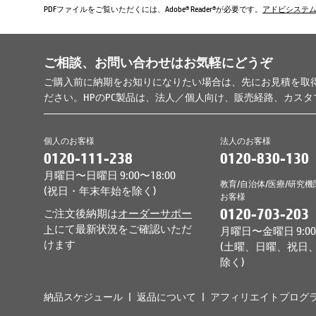
PDFファイルをご覧いただくには、Adobe® Reader®が必要です。
アドビシステ
ご相談、お問い合わせはお気軽にどうぞ
ご購入前に納期をお知りになりたい場合は、先にお見積を取
ださい。HPのPC製品は、法人／個人向け、販売経路、カス
個人のお客様
法人のお客様
0120-111-238
0120-830-130
月曜日〜日曜日 9:00〜18:00
教育/自治体/医療/研究機
(祝日・年末年始を除く)
お客様
0120-703-203
ご注文後納期は
オーダーサポー
ト
にて最新状況をご確認いただ
月曜日〜金曜日 9:00〜
けます
(土曜、日曜、祝日
除く)
納品スケジュール
返品について
アフィリエイトプログ