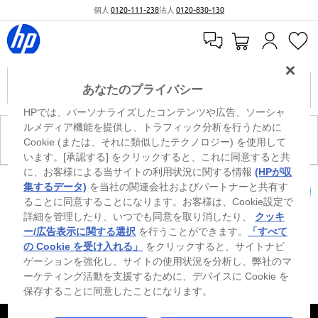
個人
0120-111-238
法人
0120-830-130
あなたのプライバシー
HPでは、パーソナライズしたコンテンツや広告、ソーシャ
ルメディア機能を提供し、トラフィック分析を行うために
現在、このカテゴリには商品がありません。
Cookie (または、それに類似したテクノロジー) を使用して
います。[承認する] をクリックすると、これに同意すると共
に、お客様による当サイトの利用状況に関する情報
(HPが収
※ Windowsのすべてのエディションまたはバージョンで、すべての機能を使用でき
集するデータ)
を当社の関連会社およびパートナーと共有す
るわけではありません。Windowsの機能を最大限に活用するには、システムのハ
ることに同意することになります。お客様は、Cookie設定で
カートを確認
ードウェア、ドライバー、ソフトウェアのアップグレードおよび/または別途購
詳細を管理したり、いつでも同意を取り消したり、
クッキ
入、あるいはBIOSのアップデートが必要になる場合があります。Windowsは自動
的にアップデートされ、有効になります。高速インターネットとMicrosoftアカウ
ー/広告表示に関する選択
を行うことができます。
「すべて
ントが必要になります。ISPの料金が適用され、今後アップデートの際に要件が追
の Cookie を受け入れる」
をクリックすると、サイトナビ
加される場合があります。http://www.windows.com 外部リンクアイコンをご覧く
ゲーションを強化し、サイトの使用状況を分析し、弊社のマ
ださい。
ーケティング活動を支援するために、デバイスに Cookie を
保存することに同意したことになります。