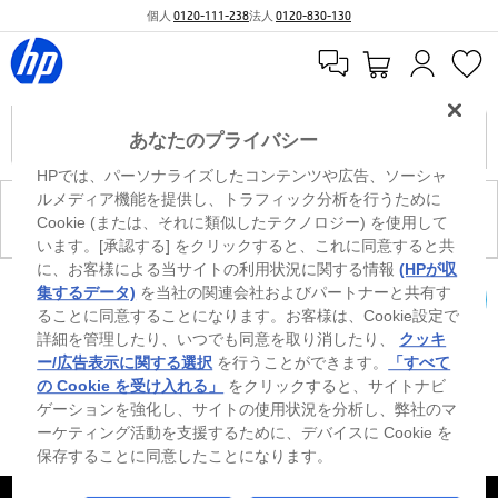
個人
0120-111-238
法人
0120-830-130
あなたのプライバシー
HPでは、パーソナライズしたコンテンツや広告、ソーシャ
ルメディア機能を提供し、トラフィック分析を行うために
現在、このカテゴリには商品がありません。
Cookie (または、それに類似したテクノロジー) を使用して
います。[承認する] をクリックすると、これに同意すると共
に、お客様による当サイトの利用状況に関する情報
(HPが収
※ Windowsのすべてのエディションまたはバージョンで、すべての機能を使用でき
集するデータ)
を当社の関連会社およびパートナーと共有す
るわけではありません。Windowsの機能を最大限に活用するには、システムのハ
ることに同意することになります。お客様は、Cookie設定で
カートを確認
ードウェア、ドライバー、ソフトウェアのアップグレードおよび/または別途購
詳細を管理したり、いつでも同意を取り消したり、
クッキ
入、あるいはBIOSのアップデートが必要になる場合があります。Windowsは自動
的にアップデートされ、有効になります。高速インターネットとMicrosoftアカウ
ー/広告表示に関する選択
を行うことができます。
「すべて
ントが必要になります。ISPの料金が適用され、今後アップデートの際に要件が追
の Cookie を受け入れる」
をクリックすると、サイトナビ
加される場合があります。http://www.windows.com 外部リンクアイコンをご覧く
ゲーションを強化し、サイトの使用状況を分析し、弊社のマ
ださい。
ーケティング活動を支援するために、デバイスに Cookie を
保存することに同意したことになります。