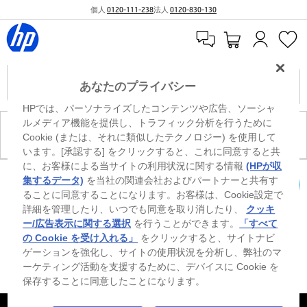
個人
0120-111-238
法人
0120-830-130
あなたのプライバシー
HPでは、パーソナライズしたコンテンツや広告、ソーシャ
ルメディア機能を提供し、トラフィック分析を行うために
現在、このカテゴリには商品がありません。
Cookie (または、それに類似したテクノロジー) を使用して
います。[承認する] をクリックすると、これに同意すると共
に、お客様による当サイトの利用状況に関する情報
(HPが収
※ Windowsのすべてのエディションまたはバージョンで、すべての機能を使用でき
集するデータ)
を当社の関連会社およびパートナーと共有す
るわけではありません。Windowsの機能を最大限に活用するには、システムのハ
ることに同意することになります。お客様は、Cookie設定で
カートを確認
ードウェア、ドライバー、ソフトウェアのアップグレードおよび/または別途購
詳細を管理したり、いつでも同意を取り消したり、
クッキ
入、あるいはBIOSのアップデートが必要になる場合があります。Windowsは自動
的にアップデートされ、有効になります。高速インターネットとMicrosoftアカウ
ー/広告表示に関する選択
を行うことができます。
「すべて
ントが必要になります。ISPの料金が適用され、今後アップデートの際に要件が追
の Cookie を受け入れる」
をクリックすると、サイトナビ
加される場合があります。http://www.windows.com 外部リンクアイコンをご覧く
ゲーションを強化し、サイトの使用状況を分析し、弊社のマ
ださい。
ーケティング活動を支援するために、デバイスに Cookie を
保存することに同意したことになります。