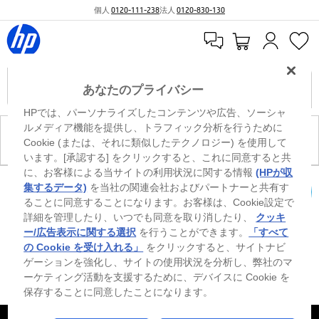
個人
0120-111-238
法人
0120-830-130
あなたのプライバシー
HPでは、パーソナライズしたコンテンツや広告、ソーシャ
ルメディア機能を提供し、トラフィック分析を行うために
現在、このカテゴリには商品がありません。
Cookie (または、それに類似したテクノロジー) を使用して
います。[承認する] をクリックすると、これに同意すると共
に、お客様による当サイトの利用状況に関する情報
(HPが収
※ Windowsのすべてのエディションまたはバージョンで、すべての機能を使用でき
集するデータ)
を当社の関連会社およびパートナーと共有す
るわけではありません。Windowsの機能を最大限に活用するには、システムのハ
ることに同意することになります。お客様は、Cookie設定で
カートを確認
ードウェア、ドライバー、ソフトウェアのアップグレードおよび/または別途購
詳細を管理したり、いつでも同意を取り消したり、
クッキ
入、あるいはBIOSのアップデートが必要になる場合があります。Windowsは自動
的にアップデートされ、有効になります。高速インターネットとMicrosoftアカウ
ー/広告表示に関する選択
を行うことができます。
「すべて
ントが必要になります。ISPの料金が適用され、今後アップデートの際に要件が追
の Cookie を受け入れる」
をクリックすると、サイトナビ
加される場合があります。http://www.windows.com 外部リンクアイコンをご覧く
ゲーションを強化し、サイトの使用状況を分析し、弊社のマ
ださい。
ーケティング活動を支援するために、デバイスに Cookie を
保存することに同意したことになります。