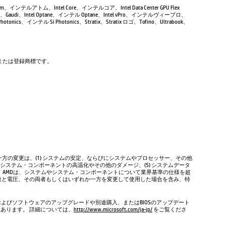
Atom、インテルアトム、Intel Core、インテルコア、Intel Data Center GPU Flex
Gaudi、Intel Optane、インテル Optane、Intel vPro、インテルヴィープロ、
tonics、インテル Si Photonics、Stratix、Stratix ロゴ、Tofino、Ultrabook、
商標または登録商標です。
方の変更は、(1) システムの安定、ならびにシステムやプロセッサー、その他
やシステム・コンポーネントの高温化やその他のダメージ、(5) システムデータ
、AMDは、システムやシステム・コンポーネントについて業界基準の仕様を超
数と電圧、その両者もしくはいずれか一方を変更して使用した場合を含み、特
およびソフトウェアのアップグレードや別途購入、またはBIOSのアップデート
もあります。 詳細については、
http://www.microsoft.com/ja-jp/
をご覧くださ