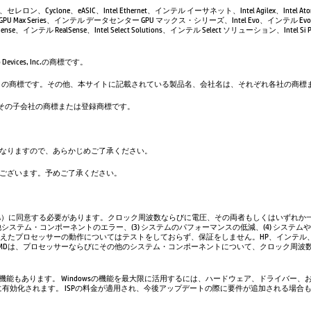
leron、セレロン、Cyclone、eASIC、Intel Ethernet、インテル イーサネット、Intel Agilex、Intel 
GPU Max Series、インテル データセンター GPU マックス・シリーズ、Intel Evo、インテル Evo、
se、インテル RealSense、Intel Select Solutions、インテル Select ソリューション、Intel Si Pho
evices, Inc.の商標です。
は、Google LLC の商標です。その他、本サイトに記載されている製品名、会社名は、それぞれ各社の
. および／またはその子会社の商標または登録商標です。
なりますので、あらかじめご了承ください。
ございます。予めご了承ください。
A）に同意する必要があります。クロック周波数ならびに電圧、その両者もしくはいずれか一
システム・コンポーネントのエラー、(3) システムのパフォーマンスの低減、(4) システム
超えたプロセッサーの動作についてはテストをしておらず、保証をしません。HP、インテル
AMDは、プロセッサーならびにその他のシステム・コンポーネントについて、クロック周波
い機能もあります。 Windowsの機能を最大限に活用するには、ハードウェア、ドライバー、
、常に有効化されます。 ISPの料金が適用され、今後アップデートの際に要件が追加される場合