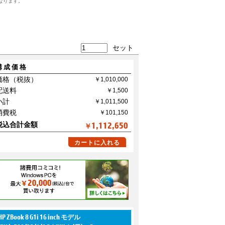
なります。
セット
構成価格
価格（税抜）
配送料
小計
消費税
税込合計金額
1,112,650
￥
カートに入れる
HP ZBook 8 G1i 16 inch モデル