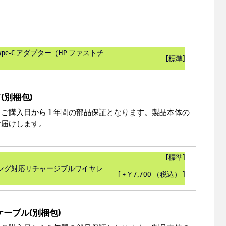
 Type-C アダプター（HP ファストチ
[標準]
(別梱包)
ご購入日から 1 年間の部品保証となります。製品本体の
お届けします。
[標準]
アリング対応リチャージブルワイヤレ
[ +￥7,700 （税込） ]
ーブル(別梱包)