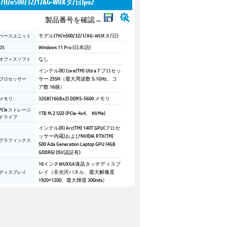
(7H/n500/32/1/AG-WUXタ/日)pu2
製品番号を確認→
ベースユニット
モデル(7H/n500/32/1/AG-WUXタ/日)
OS
Windows 11 Pro (日本語)
オフィスソフト
なし
インテル(R) Core(TM) Ultra 7 プロセッ
プロセッサー
サー 255H（最大周波数 5.1GHz、コ
ア数 16個）
メモリ
32GB(16GBx2) DDR5-5600 メモリ
PCIe ストレージ
1TB M.2 SSD (PCIe-4x4、 NVMe)
ドライブ
インテル(R) Arc(TM) 140T GPU(プロセ
ッサー内蔵)およびNVIDIA RTX(TM)
グラフィックス
500 Ada Generation Laptop GPU (4GB
GDDR6) (ISV認証有)
16インチWUXGA液晶タッチディスプ
ディスプレイ
レイ（非光沢パネル、最大解像度
1920×1200、最大輝度 300nits）
HPプライバシーカメラ(5MP、視野角
Webカメラ
88度 、開閉式スライドカバー)、IRカ
メラ（Windows Hello対応）
バックライト付キーボード（日本
キーボード