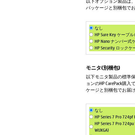
以下オプション製品は、
パッケージと別梱包で
なし
HP Sure Key ケー
HP Nano ナンバー
HP Security ロック
モニタ(別梱包)
以下モニタ製品の標準保
ョンのHP CarePa
ケージと別梱包でお届
なし
HP Series 7 Pro 7
HP Series 7 Pro 7
WUXGA)