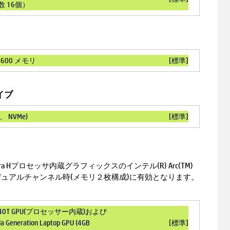
数 16個）
-5600 メモリ
[標準]
イブ
x4、 NVMe)
[標準]
 Ultra Hプロセッサ内蔵グラフィックスのインテル(R) Arc(TM)
ュアルチャンネル時(メモリ２枚構成)に有効となります。
) 140T GPU(プロセッサー内蔵)および
a Generation Laptop GPU (4GB
[標準]