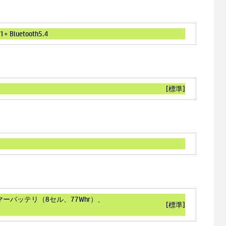
+ Bluetooth5.4
[標準]
ーバッテリ（8セル、77Whr）、
[標準]