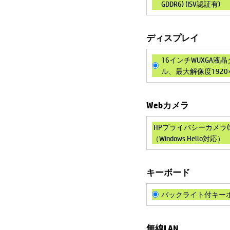
GDDR6) (ISV認証有)
ディスプレイ
16インチWUXGA
ル、最大解像度1920×1
Webカメラ
HPプライバシーカメラ(
（Windows Hello対応）
キーボード
バックライト付キー
無線LAN