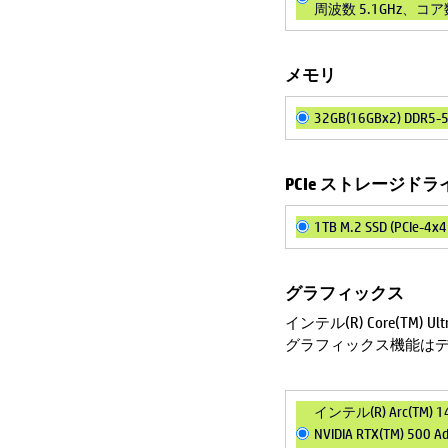
周波数 5.1GHz、コア
メモリ
32GB(16GBx2) DDR5
PCIe ストレージドラ
1TB M.2 SSD (PCIe-4
グラフィックス
インテル(R) Core(TM)
グラフィックス機能はデ
インテル(R) Arc(TM
NVIDIA RTX(TM) 500 Ad