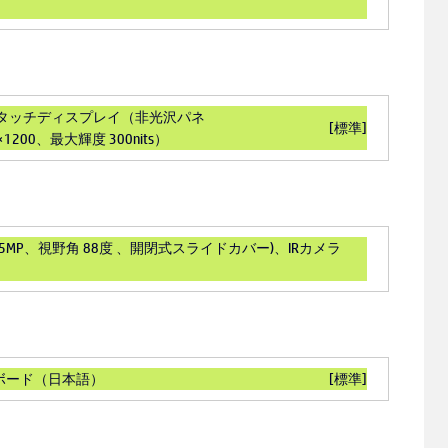
液晶タッチディスプレイ（非光沢パネ
[標準]
200、最大輝度 300nits）
5MP、視野角 88度 、開閉式スライドカバー)、IRカメラ
ボード（日本語）
[標準]