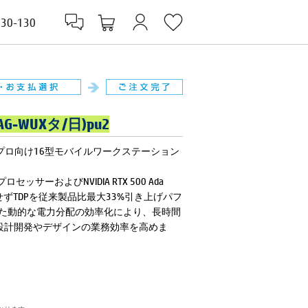
830-130
1/AG-WUXタ/日)pu2
軽量のプロ向け16型モバイルワークステーション
 プロセッサーおよびNVIDIA RTX 500 Ada
を犠牲にせずTDPを従来製品比最大33%引き上げパフ
を活用した動的な電力分配の効率化により、長時間
設計開発やデザインの業務効率を高めま