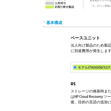
背景色がグレーの
「※」がつく部材
基本構成
ベースユニット
法人向け製品のため製
に別途費用が発生しま
モデル(7H/n500/32/1
OS
ストレージの換装時また
はHP Cloud Recove
後、目的の言語の追加