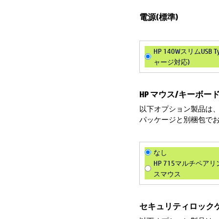
電源(標準)
HP 140WスリムUSB
ャージ対応)
HP マウス/キーボード
以下オプション製品は、
パッケージと別梱包で
なし
HP 715マルチペ
スマウス
セキュリティロックケ