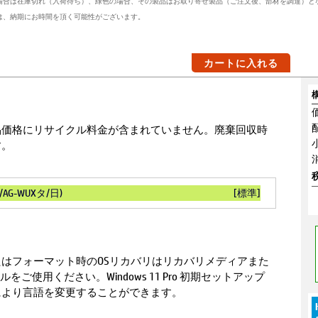
場合は在庫切れ（入荷待ち）、緑色の場合、その製品はお取り寄せ製品（ご注文後、部材を調達）と
は、納期にお時間を頂く可能性がございます。
カートに入れる
品価格にリサイクル料金が含まれていません。廃棄回収時
す。
/AG-WUXタ/日)
[標準]
はフォーマット時のOSリカバリはリカバリメディアまた
ry ツールをご使用ください。Windows 11 Pro 初期セットアップ
により言語を変更することができます。