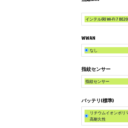
インテル(R) Wi-Fi 7 BE201
WWAN
なし
指紋センサー
指紋センサー
バッテリ(標準)
リチウムイオンポリマ
高耐久性