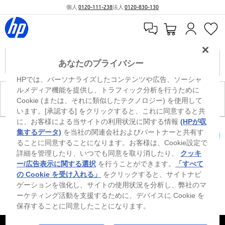
個人
0120-111-238
法人
0120-830-130
あなたのプライバシー
HPでは、パーソナライズしたコンテンツや広告、ソーシャ
ルメディア機能を提供し、トラフィック分析を行うために
現在、このカテゴリには商品がありません。
Cookie (または、それに類似したテクノロジー) を使用して
います。[承認する] をクリックすると、これに同意すると共
に、お客様による当サイトの利用状況に関する情報
(HPが収
※ Windowsのすべてのエディションまたはバージョンで、すべての機能を使用でき
集するデータ)
を当社の関連会社およびパートナーと共有す
るわけではありません。Windowsの機能を最大限に活用するには、システムのハ
ることに同意することになります。お客様は、Cookie設定で
カートを確認
ードウェア、ドライバー、ソフトウェアのアップグレードおよび/または別途購
詳細を管理したり、いつでも同意を取り消したり、
クッキ
入、あるいはBIOSのアップデートが必要になる場合があります。Windowsは自動
的にアップデートされ、有効になります。高速インターネットとMicrosoftアカウ
ー/広告表示に関する選択
を行うことができます。
「すべて
ントが必要になります。ISPの料金が適用され、今後アップデートの際に要件が追
の Cookie を受け入れる」
をクリックすると、サイトナビ
加される場合があります。http://www.windows.com 外部リンクアイコンをご覧く
ゲーションを強化し、サイトの使用状況を分析し、弊社のマ
ださい。
ーケティング活動を支援するために、デバイスに Cookie を
保存することに同意したことになります。