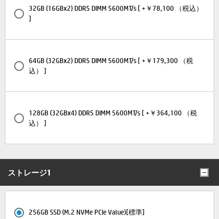
32GB (16GBx2) DDR5 DIMM 5600MT/s [ +￥78,100 （税込）
]
64GB (32GBx2) DDR5 DIMM 5600MT/s [ +￥179,300 （税
込） ]
128GB (32GBx4) DDR5 DIMM 5600MT/s [ +￥364,100 （税
込） ]
ストレージ1
256GB SSD (M.2 NVMe PCIe Value)[標準]