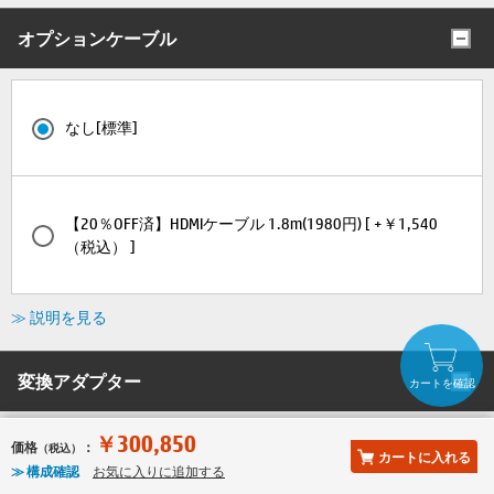
オプションケーブル
なし[標準]
【20％OFF済】HDMIケーブル 1.8m(1980円) [ +￥1,540
（税込） ]
≫ 説明を見る
変換アダプター
カートを確認
￥300,850
価格
：
（税込）
カートに入れる
変換アダプターなし[標準]
≫ 構成確認
お気に入りに追加する