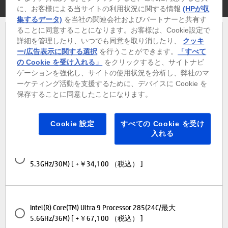
プロセッサー
に、お客様による当サイトの利用状況に関する情報
(HPが収
集するデータ)
を当社の関連会社およびパートナーと共有す
ることに同意することになります。お客様は、Cookie設定で
詳細を管理したり、いつでも同意を取り消したり、
クッキ
Intel(R) Core(TM) Ultra 5 Processor 225(10C/最大
ー/広告表示に関する選択
を行うことができます。
「すべて
4.9GHz/20M)[標準]
の Cookie を受け入れる」
をクリックすると、サイトナビ
ゲーションを強化し、サイトの使用状況を分析し、弊社のマ
ーケティング活動を支援するために、デバイスに Cookie を
保存することに同意したことになります。
Intel(R) Core(TM) Ultra 5 Proceccer 235(14C/最大
5.0GHz/24M) [ +￥11,000 （税込） ]
Cookie 設定
すべての Cookie を受け
入れる
Intel(R) Core(TM) Ultra 7 Processor 265(20C/最大
5.3GHz/30M) [ +￥34,100 （税込） ]
Intel(R) Core(TM) Ultra 9 Processor 285(24C/最大
5.6GHz/36M) [ +￥67,100 （税込） ]