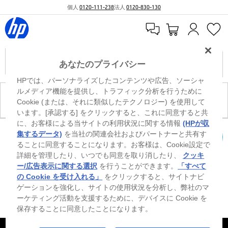
個人
0120-111-238
法人
0120-830-130
あなたのプライバシー
HPでは、パーソナライズしたコンテンツや広告、ソーシャ
ルメディア機能を提供し、トラフィック分析を行うために
現在、このカテゴリには商品がありません。
Cookie (または、それに類似したテクノロジー) を使用して
います。[承認する] をクリックすると、これに同意すると共
に、お客様による当サイトの利用状況に関する情報
(HPが収
※ Windowsのすべてのエディションまたはバージョンで、すべての機能を使用でき
集するデータ)
を当社の関連会社およびパートナーと共有す
るわけではありません。Windowsの機能を最大限に活用するには、システムのハ
ることに同意することになります。お客様は、Cookie設定で
カートを確認
ードウェア、ドライバー、ソフトウェアのアップグレードおよび/または別途購
詳細を管理したり、いつでも同意を取り消したり、
クッキ
入、あるいはBIOSのアップデートが必要になる場合があります。Windowsは自動
的にアップデートされ、有効になります。高速インターネットとMicrosoftアカウ
ー/広告表示に関する選択
を行うことができます。
「すべて
ントが必要になります。ISPの料金が適用され、今後アップデートの際に要件が追
の Cookie を受け入れる」
をクリックすると、サイトナビ
加される場合があります。http://www.windows.com 外部リンクアイコンをご覧く
ゲーションを強化し、サイトの使用状況を分析し、弊社のマ
ださい。
ーケティング活動を支援するために、デバイスに Cookie を
保存することに同意したことになります。