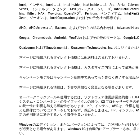
Intel、インテル、Intel ロゴ、Intel Inside、Intel Inside ロゴ、Arc、Arria、Ce
Series、インテル データセンター GPU フレックス・シリーズ、Intel Data Center 
Iris、Killer、MAX、Movidius、OpenVINO
、 Pentium、ペンティアム、Intel RealSen
TM
Xeon、ジーオンは、Intel Corporation またはその子会社の商標です。
AMD、AMD Arrowロゴ、Radeon、およびそれらの組み合わせは、Advanced Micro D
Google、Chromebook、Android、YouTube およびその他のマーク
Qualcomm および Snapdragon は、Qualcomm Technologies, Inc
本ページに掲載されるダイレクト価格には配送料は含まれておりません。
本ページに掲載されるダイレクト価格は、カスタマイズ内容によって価格が異
キャンペーンモデルはキャンペーン期間中であっても予告なく終了する場合が
本ページに掲載される情報は、予告や周知なく変更となる場合があります。
オーバークロックツールを使用するには、ソフトウェア使用許諾契約書（EUL
システム・コンポーネントのライフサイクルの減少、(2) プロセッサーやその他
の統一性に影響を与える可能性があります。HP、インテル、AMDは、仕様を
えた動作についてはテストをしておらず、保証をしません。HP、インテル、
定の使用用途に適合するという責任を負いません。
Windowsのエディション、またはバージョンによっては、ご利用いただけな
が必要となる場合があります。 Windows 10は自動的にアップデートされ
い。