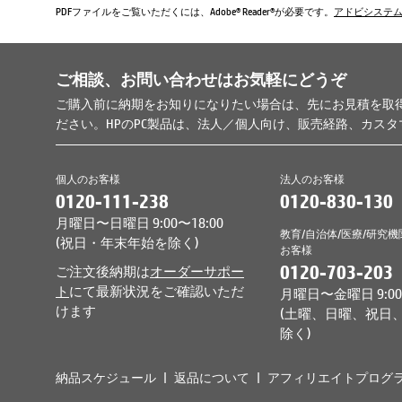
PDFファイルをご覧いただくには、Adobe® Reader®が必要です。
アドビシステ
ご相談、お問い合わせはお気軽にどうぞ
ご購入前に納期をお知りになりたい場合は、先にお見積を取
ださい。HPのPC製品は、法人／個人向け、販売経路、カス
個人のお客様
法人のお客様
0120-111-238
0120-830-130
月曜日〜日曜日 9:00〜18:00
教育/自治体/医療/研究機
(祝日・年末年始を除く)
お客様
0120-703-203
ご注文後納期は
オーダーサポー
ト
にて最新状況をご確認いただ
月曜日〜金曜日 9:00〜
けます
(土曜、日曜、祝日
除く)
納品スケジュール
返品について
アフィリエイトプログ