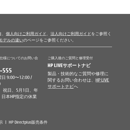
は、
個人向けご利用ガイド
、
法人向けご利用ガイド
をご参照く
モデルの違い
のページをご参照ください。
仕様についてのお問い合
ご購入後のご質問と修理受付
HP LIVEサポートナビ
-555
製品・技術的なご質問や修理に
9:00〜12:00 /
関するお問い合わせは、
HP LIVE
0
サポートナビ
へ
、祝日、5月1日、年
日本HP指定の休業
示
HP Directplus販売条件