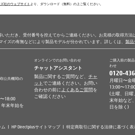
ムズ社のウェブサイト
より、ダウンロード（無料）の上ご覧ください。
得いただき、受付番号を控えてからご連絡ください。お見積の取得方法
タマイズの有無などにより製品モデルが分かれています。詳しくは、
製品
オンラインでのお問い合わせ
ご購入前の製品
わせ
チャットアシスタント
0120-436
製品に関するご質問など、
チャ
関(公共機関)の
月曜日〜金曜日 
ット
でご連絡ください。お問い
13:00〜17:0
合わせの前に
よくあるご質問
を
(土曜、日曜
ご確認ください
18:00
末年始など、
、年末年始を
日を除く)
ラム
HP Directplusサイトマップ
特定商取引に関する法律に基づく表