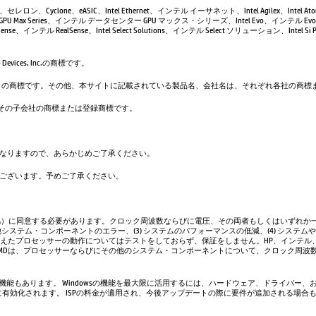
leron、セレロン、Cyclone、eASIC、Intel Ethernet、インテル イーサネット、Intel Agilex、Intel 
GPU Max Series、インテル データセンター GPU マックス・シリーズ、Intel Evo、インテル Evo、
se、インテル RealSense、Intel Select Solutions、インテル Select ソリューション、Intel Si Pho
evices, Inc.の商標です。
は、Google LLC の商標です。その他、本サイトに記載されている製品名、会社名は、それぞれ各社の
. および／またはその子会社の商標または登録商標です。
なりますので、あらかじめご了承ください。
ございます。予めご了承ください。
A）に同意する必要があります。クロック周波数ならびに電圧、その両者もしくはいずれか一
システム・コンポーネントのエラー、(3) システムのパフォーマンスの低減、(4) システム
超えたプロセッサーの動作についてはテストをしておらず、保証をしません。HP、インテル
AMDは、プロセッサーならびにその他のシステム・コンポーネントについて、クロック周波
い機能もあります。 Windowsの機能を最大限に活用するには、ハードウェア、ドライバー、
、常に有効化されます。 ISPの料金が適用され、今後アップデートの際に要件が追加される場合