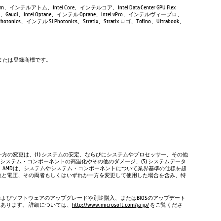
Atom、インテルアトム、Intel Core、インテルコア、Intel Data Center GPU Flex
Gaudi、Intel Optane、インテル Optane、Intel vPro、インテルヴィープロ、
tonics、インテル Si Photonics、Stratix、Stratix ロゴ、Tofino、Ultrabook、
商標または登録商標です。
方の変更は、(1) システムの安定、ならびにシステムやプロセッサー、その他
やシステム・コンポーネントの高温化やその他のダメージ、(5) システムデータ
、AMDは、システムやシステム・コンポーネントについて業界基準の仕様を超
数と電圧、その両者もしくはいずれか一方を変更して使用した場合を含み、特
およびソフトウェアのアップグレードや別途購入、またはBIOSのアップデート
もあります。 詳細については、
http://www.microsoft.com/ja-jp/
をご覧くださ