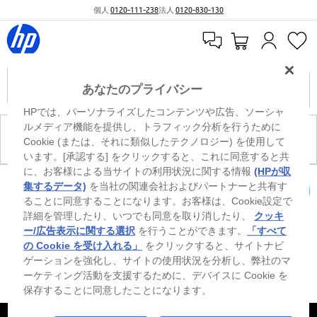
個人
0120-111-238
法人
0120-830-130
あなたのプライバシー
HPでは、パーソナライズしたコンテンツや広告、ソーシャ
ルメディア機能を提供し、トラフィック分析を行うために
現在、このカテゴリには商品がありません。
Cookie (または、それに類似したテクノロジー) を使用して
います。[承認する] をクリックすると、これに同意すると共
に、お客様による当サイトの利用状況に関する情報
(HPが収
※ Windowsのすべてのエディションまたはバージョンで、すべての機能を使用でき
集するデータ)
を当社の関連会社およびパートナーと共有す
るわけではありません。Windowsの機能を最大限に活用するには、システムのハ
ることに同意することになります。お客様は、Cookie設定で
カートを確認
ードウェア、ドライバー、ソフトウェアのアップグレードおよび/または別途購
詳細を管理したり、いつでも同意を取り消したり、
クッキ
入、あるいはBIOSのアップデートが必要になる場合があります。Windowsは自動
的にアップデートされ、有効になります。高速インターネットとMicrosoftアカウ
ー/広告表示に関する選択
を行うことができます。
「すべて
ントが必要になります。ISPの料金が適用され、今後アップデートの際に要件が追
の Cookie を受け入れる」
をクリックすると、サイトナビ
加される場合があります。http://www.windows.com 外部リンクアイコンをご覧く
ゲーションを強化し、サイトの使用状況を分析し、弊社のマ
ださい。
ーケティング活動を支援するために、デバイスに Cookie を
保存することに同意したことになります。