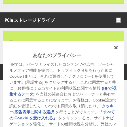
PCIe ストレージドライブ
4TB M.2 SSD (PCIe-4x4、 NVMe)[標準]
あなたのプライバシー
HPでは、パーソナライズしたコンテンツや広告、ソーシャ
ルメディア機能を提供し、トラフィック分析を行うために
グラフィックス
Cookie (または、それに類似したテクノロジー) を使用して
います。[承認する] をクリックすると、これに同意すると共
に、お客様による当サイトの利用状況に関する情報
(HPが収
集するデータ)
を当社の関連会社およびパートナーと共有す
インテルプロセッサー内蔵グラフィックスおよびNVIDIA
ることに同意することになります。お客様は、Cookie設定で
RTX PRO 4000 Blackwell Generation Laptop GPU (16GB ) (ISV
詳細を管理したり、いつでも同意を取り消したり、
クッキ
認証有)[標準]
ー/広告表示に関する選択
を行うことができます。
「すべて
の Cookie を受け入れる」
をクリックすると、サイトナビ
ゲーションを強化し、サイトの使用状況を分析し、弊社のマ