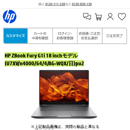
個人
0120-111-238
法人
0120-830-130
HP ZBook Fury G1i 18 inchモデル
(U7XV/n4000/64/4/AG-WQX/日)pu2