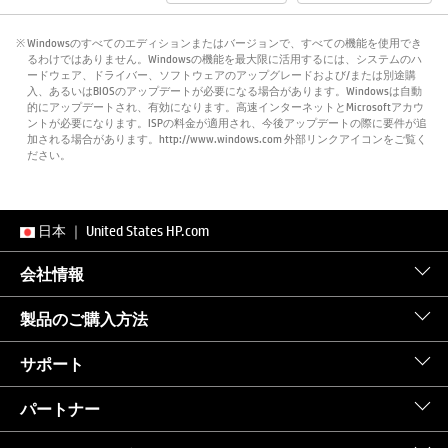
※ Windowsのすべてのエディションまたはバージョンで、すべての機能を使用でき
るわけではありません。Windowsの機能を最大限に活用するには、システムのハ
ードウェア、ドライバー、ソフトウェアのアップグレードおよび/または別途購
入、あるいはBIOSのアップデートが必要になる場合があります。Windowsは自動
的にアップデートされ、有効になります。高速インターネットとMicrosoftアカウ
ントが必要になります。ISPの料金が適用され、今後アップデートの際に要件が追
加される場合があります。http://www.windows.com 外部リンクアイコンをご覧く
ださい。
日本
｜
United States HP.com
会社情報
製品のご購入方法
サポート
パートナー