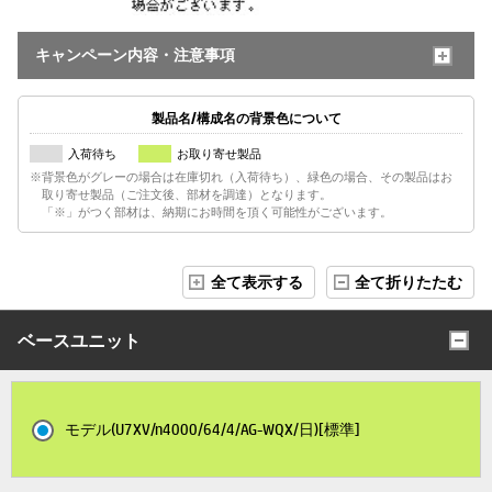
キャンペーン内容・注意事項
製品名/構成名の背景色について
入荷待ち
お取り寄せ製品
※背景色がグレーの場合は在庫切れ（入荷待ち）、緑色の場合、その製品はお
取り寄せ製品（ご注文後、部材を調達）となります。
「※」がつく部材は、納期にお時間を頂く可能性がございます。
全て表示する
全て折りたたむ
ベースユニット
モデル(U7XV/n4000/64/4/AG-WQX/日)[標準]