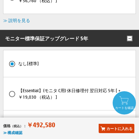
￥56,760 （税込） ]
≫ 説明を見る
モニター標準保証アップグレード 5年
なし[標準]
【Essential】(モニタ C用) 休日修理付 翌日対応 5年 [ +
￥19,030 （税込） ]
カートを確認
【Essential】(モニタ C用) 休日修理付 当日対応 5年 [ +
￥492,580
価格
：
（税込）
カートに入れる
￥38,390 （税込） ]
≫ 構成確認