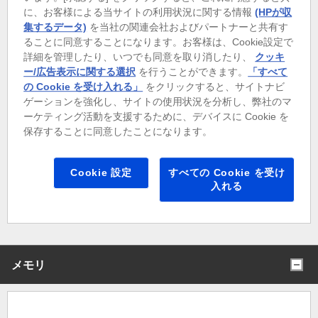
ッサー 225用)[標準]
に、お客様による当サイトの利用状況に関する情報
(HPが収
集するデータ)
を当社の関連会社およびパートナーと共有す
ることに同意することになります。お客様は、Cookie設定で
詳細を管理したり、いつでも同意を取り消したり、
クッキ
インテル(R) Core(TM) Ultra 5 vPro ラベル [ +￥0 （税込） ]
ー/広告表示に関する選択
を行うことができます。
「すべて
の Cookie を受け入れる」
をクリックすると、サイトナビ
ゲーションを強化し、サイトの使用状況を分析し、弊社のマ
ーケティング活動を支援するために、デバイスに Cookie を
インテル(R) Core(TM) Ultra 7 vPro ラベル [ +￥0 （税込） ]
保存することに同意したことになります。
Cookie 設定
すべての Cookie を受け
入れる
インテル(R) Core(TM) Ultra 9 vPro ラベル [ +￥0 （税込） ]
メモリ