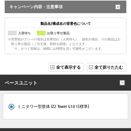
キャンペーン内容・注意事項
製品名/構成名の背景色について
入荷待ち
お取り寄せ製品
※背景色がグレーの場合は在庫切れ（入荷待ち）、緑色の場合、その製品はお
取り寄せ製品（ご注文後、部材を調達）となります。
「※」がつく部材は、納期にお時間を頂く可能性がございます。
全て表示する
全て折りたたむ
ベースユニット
ミニタワー型筐体 (Z2 Tower G1i) 1[標準]