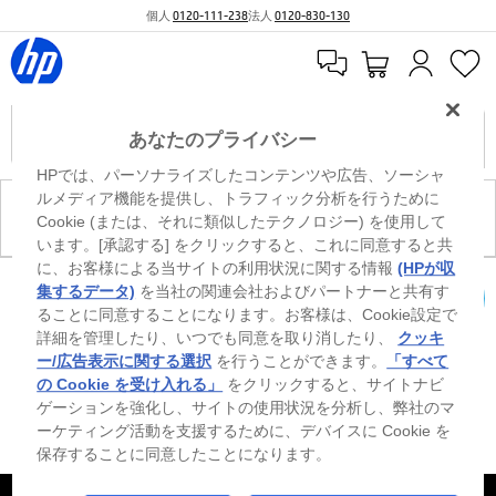
個人
0120-111-238
法人
0120-830-130
あなたのプライバシー
HPでは、パーソナライズしたコンテンツや広告、ソーシャ
ルメディア機能を提供し、トラフィック分析を行うために
現在、このカテゴリには商品がありません。
Cookie (または、それに類似したテクノロジー) を使用して
います。[承認する] をクリックすると、これに同意すると共
に、お客様による当サイトの利用状況に関する情報
(HPが収
※ Windowsのすべてのエディションまたはバージョンで、すべての機能を使用でき
集するデータ)
を当社の関連会社およびパートナーと共有す
るわけではありません。Windowsの機能を最大限に活用するには、システムのハ
ることに同意することになります。お客様は、Cookie設定で
カートを確認
ードウェア、ドライバー、ソフトウェアのアップグレードおよび/または別途購
詳細を管理したり、いつでも同意を取り消したり、
クッキ
入、あるいはBIOSのアップデートが必要になる場合があります。Windowsは自動
的にアップデートされ、有効になります。高速インターネットとMicrosoftアカウ
ー/広告表示に関する選択
を行うことができます。
「すべて
ントが必要になります。ISPの料金が適用され、今後アップデートの際に要件が追
の Cookie を受け入れる」
をクリックすると、サイトナビ
加される場合があります。http://www.windows.com 外部リンクアイコンをご覧く
ゲーションを強化し、サイトの使用状況を分析し、弊社のマ
ださい。
ーケティング活動を支援するために、デバイスに Cookie を
保存することに同意したことになります。