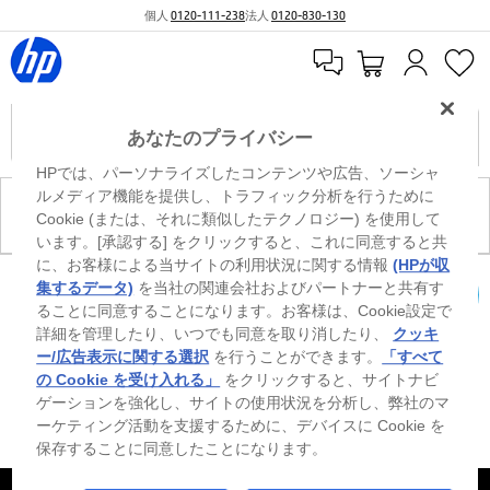
個人
0120-111-238
法人
0120-830-130
あなたのプライバシー
HPでは、パーソナライズしたコンテンツや広告、ソーシャ
ルメディア機能を提供し、トラフィック分析を行うために
現在、このカテゴリには商品がありません。
Cookie (または、それに類似したテクノロジー) を使用して
います。[承認する] をクリックすると、これに同意すると共
に、お客様による当サイトの利用状況に関する情報
(HPが収
※ Windowsのすべてのエディションまたはバージョンで、すべての機能を使用でき
集するデータ)
を当社の関連会社およびパートナーと共有す
るわけではありません。Windowsの機能を最大限に活用するには、システムのハ
ることに同意することになります。お客様は、Cookie設定で
カートを確認
ードウェア、ドライバー、ソフトウェアのアップグレードおよび/または別途購
詳細を管理したり、いつでも同意を取り消したり、
クッキ
入、あるいはBIOSのアップデートが必要になる場合があります。Windowsは自動
的にアップデートされ、有効になります。高速インターネットとMicrosoftアカウ
ー/広告表示に関する選択
を行うことができます。
「すべて
ントが必要になります。ISPの料金が適用され、今後アップデートの際に要件が追
の Cookie を受け入れる」
をクリックすると、サイトナビ
加される場合があります。http://www.windows.com 外部リンクアイコンをご覧く
ゲーションを強化し、サイトの使用状況を分析し、弊社のマ
ださい。
ーケティング活動を支援するために、デバイスに Cookie を
保存することに同意したことになります。