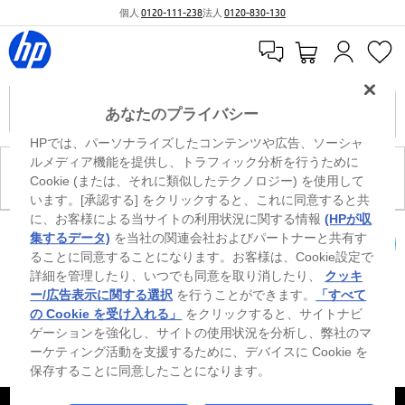
個人
0120-111-238
法人
0120-830-130
あなたのプライバシー
HPでは、パーソナライズしたコンテンツや広告、ソーシャ
ルメディア機能を提供し、トラフィック分析を行うために
現在、このカテゴリには商品がありません。
Cookie (または、それに類似したテクノロジー) を使用して
います。[承認する] をクリックすると、これに同意すると共
に、お客様による当サイトの利用状況に関する情報
(HPが収
※ Windowsのすべてのエディションまたはバージョンで、すべての機能を使用でき
集するデータ)
を当社の関連会社およびパートナーと共有す
るわけではありません。Windowsの機能を最大限に活用するには、システムのハ
ることに同意することになります。お客様は、Cookie設定で
カートを確認
ードウェア、ドライバー、ソフトウェアのアップグレードおよび/または別途購
詳細を管理したり、いつでも同意を取り消したり、
クッキ
入、あるいはBIOSのアップデートが必要になる場合があります。Windowsは自動
的にアップデートされ、有効になります。高速インターネットとMicrosoftアカウ
ー/広告表示に関する選択
を行うことができます。
「すべて
ントが必要になります。ISPの料金が適用され、今後アップデートの際に要件が追
の Cookie を受け入れる」
をクリックすると、サイトナビ
加される場合があります。http://www.windows.com 外部リンクアイコンをご覧く
ゲーションを強化し、サイトの使用状況を分析し、弊社のマ
ださい。
ーケティング活動を支援するために、デバイスに Cookie を
保存することに同意したことになります。