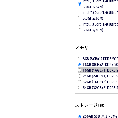
Intel(R) Core(TM) Ult
5.0GHz/24M)
Intel(R) Core(TM) Ult
5.3GHz/30M)
Intel(R) Core(TM) Ult
5.6GHz/36M)
メモリ
8GB (8GBx1) DDR5 SO
16GB (8GBx2) DDR5 S
16GB (16GBx1) DDR5 
24GB (24GBx1) DDR5 
32GB (16GBx2) DDR5 
64GB (32GBx2) DDR5 
ストレージ1st
256GB SSD (M.2 NVMe 