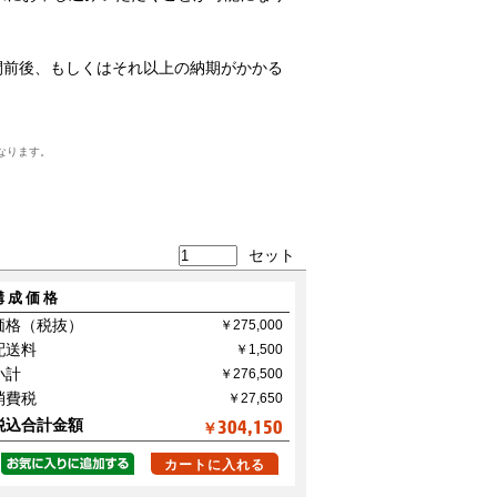
間前後、もしくはそれ以上の納期がかかる
なります。
セット
構成価格
価格（税抜）
配送料
小計
消費税
税込合計金額
304,150
￥
カートに入れる