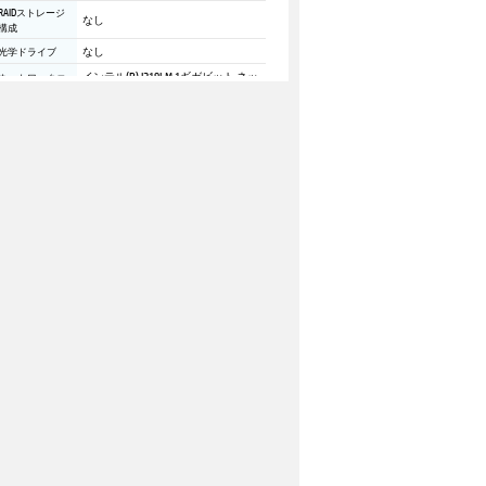
RAIDストレージ
なし
構成
光学ドライブ
なし
インテル(R) I219LM 1ギガビット ネッ
ネットワークコ
ントローラー
トワーク コネクション
ワイヤレスLAN
ワイヤレスLANなし
DisplayPort 2.1 x2、HDMI 2.1 x1 (プロ
標準モニター用
ポート
セッサー内蔵グラフィックス)
背面選択可能ポ
背面選択可能ポート1なし
ート1
背面選択可能ポ
背面選択可能ポート2なし
ート2
ダストフィルタ
なし
ー
タワースタンド
タワースタンド
USBキーボード
USB 320K キーボード（日本語）
USBマウス
USB 320 光学マウス
キーボード・キ
ーボード＆マウ
なし
スコンボ
アップグレード
なし
マウス
電源ユニット
120W ACアダプター