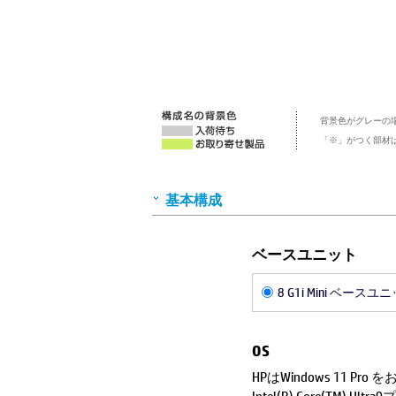
背景色がグレーの
「※」がつく部材
基本構成
ベースユニット
8 G1i Mini ベースユ
OS
HPはWindows 11 Pr