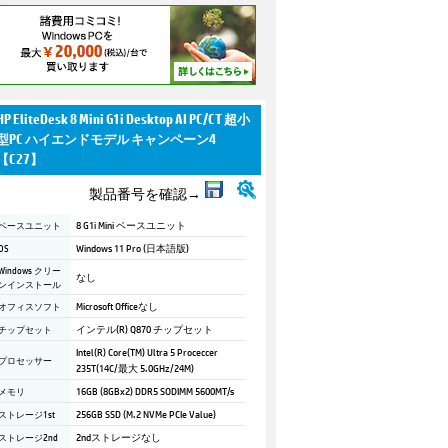
HP EliteDesk 8 Mini G1i Desktop AI PC/CT 超小
型PC ハイエンドモデル キャンペーン4
【C27】
製品番号を確認→
ベースユニット
8 G1i Mini ベースユニット
OS
Windows 11 Pro (日本語版)
Windows クリー
なし
ンインストール
オフィスソフト
Microsoft Officeなし
チップセット
インテル(R) Q870 チップセット
Intel(R) Core(TM) Ultra 5 Proceccer
プロセッサー
235T(14C/最大 5.0GHz/24M)
メモリ
16GB (8GBx2) DDR5 SODIMM 5600MT/s
ストレージ1st
256GB SSD (M.2 NVMe PCIe Value)
ストレージ2nd
2ndストレージなし