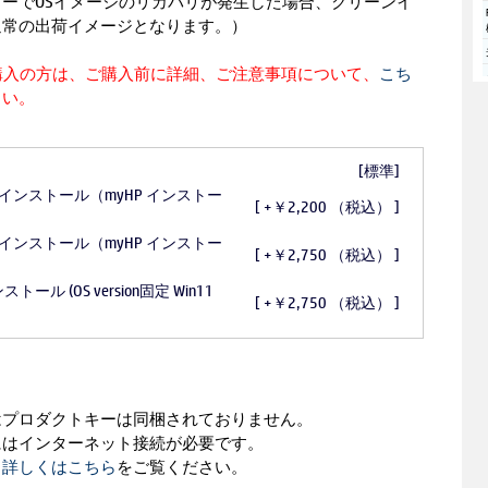
ーでOSイメージのリカバリが発生した場合、クリーンイ
通常の出荷イメージとなります。）
定をご購入の方は、ご購入前に詳細、ご注意事項について、
こち
さい。
[標準]
ーン インストール（myHP インストー
[ +￥2,200 （税込） ]
ーン インストール（myHP インストー
[ +￥2,750 （税込） ]
トール (OS version固定 Win11
[ +￥2,750 （税込） ]
はプロダクトキーは同梱されておりません。
にはインターネット接続が必要です。
、
詳しくはこちら
をご覧ください。