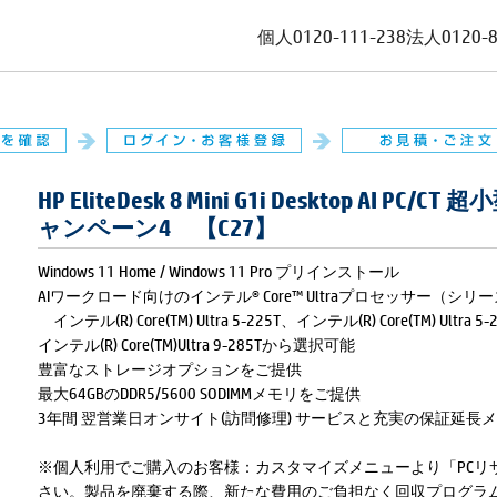
個人
0120-111-238
法人
0120-
HP EliteDesk 8 Mini G1i Desktop AI 
ャンペーン4 【C27】
Windows 11 Home / Windows 11 Pro プリインストール
AIワークロード向けのインテル® Core™ Ultraプロセッサー（シ
インテル(R) Core(TM) Ultra 5-225T、インテル(R) Core(TM) Ultra 5-
インテル(R) Core(TM)Ultra 9-285Tから選択可能
豊富なストレージオプションをご提供
最大64GBのDDR5/5600 SODIMMメモリをご提供
3年間 翌営業日オンサイト(訪問修理) サービスと充実の保証延長
※個人利用でご購入のお客様：カスタマイズメニューより「PCリ
さい。製品を廃棄する際、新たな費用のご負担なく回収プログラ