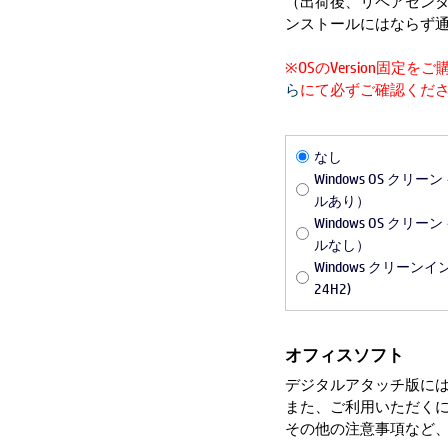
（出荷後、リペアセンタ
ンストールにはならず
※OSのVersion固
ら
にて必ずご確認くだ
なし
Windows OS クリ
ルあり）
Windows OS クリ
ルなし）
Windows クリーンインス
24H2)
オフィスソフト
デジタルアタッチ版に
また、ご利用いただく
その他の注意事項など