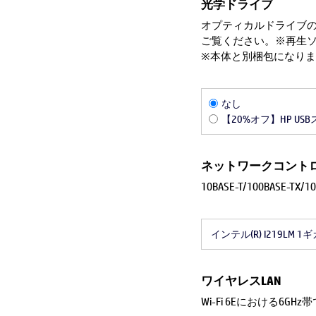
光学ドライブ
オプティカルドライブの
ご覧ください。※再生
※本体と別梱包になり
なし
【20%オフ】HP US
ネットワークコント
10BASE-T/100BASE-T
インテル(R) I219LM
ワイヤレスLAN
Wi-Fi 6Eにおける6