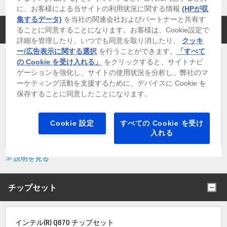
≫ 説明を見る
に、お客様による当サイトの利用状況に関する情報
(HPが収
集するデータ)
を当社の関連会社およびパートナーと共有す
オフィスソフト
ることに同意することになります。お客様は、Cookie設定で
詳細を管理したり、いつでも同意を取り消したり、
クッキ
ー/広告表示に関する選択
を行うことができます。
「すべて
の Cookie を受け入れる」
をクリックすると、サイトナビ
Microsoft Officeなし[標準]
ゲーションを強化し、サイトの使用状況を分析し、弊社のマ
ーケティング活動を支援するために、デバイスに Cookie を
保存することに同意したことになります。
Microsoft Office Home & Business 2024 (日本語) デジタルア
Cookie 設定
すべての Cookie を受け
タッチ版 [ +￥35,200 （税込） ]
入れる
≫ 説明を見る
チップセット
インテル(R) Q870 チップセット