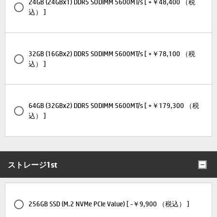
24GB (24GBx1) DDR5 SODIMM 5600MT/s [ +￥48,400 （税
込） ]
32GB (16GBx2) DDR5 SODIMM 5600MT/s [ +￥78,100 （税
込） ]
64GB (32GBx2) DDR5 SODIMM 5600MT/s [ +￥179,300 （税
込） ]
ストレージ1st
256GB SSD (M.2 NVMe PCIe Value) [ -￥9,900 （税込） ]