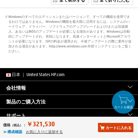
※ Windowsのすべてのエディションまたはバージョンで、すべての機能を使用でき
るわけではありません。Windowsの機能を最大限に活用するには、システムのハ
ードウェア、ドライバー、ソフトウェアのアップグレードおよび/または別途購
入、あるいはBIOSのアップデートが必要になる場合があります。Windowsは自動
的にアップデートされ、有効になります。高速インターネットとMicrosoftアカウ
ントが必要になります。ISPの料金が適用され、今後アップデートの際に要件が追
加される場合があります。http://www.windows.com 外部リンクアイコンをご覧く
ださい。
日本
｜
United States HP.com
会社情報
製品のご購入方法
カートを確認
サポート
￥321,530
価格
：
（税込）
カートに入れる
パートナー
≫ 構成確認
お気に入りに追加する