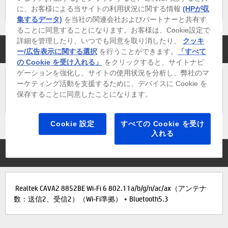
に、お客様による当サイトの利用状況に関する情報
(HPが収
集するデータ)
を当社の関連会社およびパートナーと共有す
ることに同意することになります。お客様は、Cookie設定で
詳細を管理したり、いつでも同意を取り消したり、
クッキ
外付け光学ドライブ
ー/広告表示に関する選択
を行うことができます。
「すべて
の Cookie を受け入れる」
をクリックすると、サイトナビ
ゲーションを強化し、サイトの使用状況を分析し、弊社のマ
ーケティング活動を支援するために、デバイスに Cookie を
なし[標準]
保存することに同意したことになります。
≫ 説明を見る
Cookie 設定
すべての Cookie を受け
入れる
無線LAN/Bluetooth
Realtek CAVA2 8852BE Wi-Fi 6 802.11a/b/g/n/ac/ax（アンテナ
数：送信2、受信2）（Wi-Fi準拠） + Bluetooth5.3