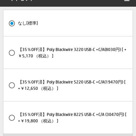
なし[標準]
【35％OFF済】Poly Blackwire 3220 USB-C +C/A(8030円) [ +
￥5,170 （税込） ]
【35％OFF済】Poly Blackwire 5220 USB-C +C/A(19470円) [
+￥12,650 （税込） ]
【35％OFF済】Poly Blackwire 8225 USB-C +C/A (30470円) [
+￥19,800 （税込） ]