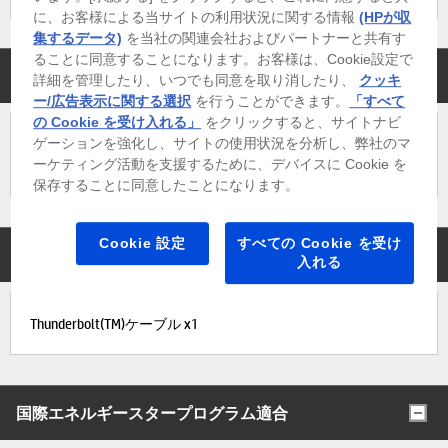
に、お客様による当サイトの利用状況に関する情報
(HPが収
集するデータ)
を当社の関連会社およびパートナーと共有す
ることに同意することになります。お客様は、Cookie設定で
ディスプレイ出力用ポート
詳細を管理したり、いつでも同意を取り消したり、
クッキ
ー/広告表示に関する選択
を行うことができます。
「すべて
の Cookie を受け入れる」
をクリックすると、サイトナビ
ゲーションを強化し、サイトの使用状況を分析し、弊社のマ
DisplayPort 2.1 x1、USB Type-C(DP Alt mode対応)×1、
ーケティング活動を支援するために、デバイスに Cookie を
Thunderbolt 4.0×1(DP Alt mode対応)、HDMI 2.1 -Out×1
保存することに同意したことになります。
Cookie 設定
すべての Cookie を受け
変換アダプター
入れる
Thunderbolt(TM)ケーブル x1
国際エネルギースタープログラム適合