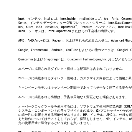
Intel、インテル、Intel ロゴ、Intel Inside、Intel Inside ロゴ、Arc、Arria、Ce
Series、インテル データセンター GPU フレックス・シリーズ、Intel Data Center 
Iris、Killer、MAX、Movidius、OpenVINO
、 Pentium、ペンティアム、Intel RealSen
TM
Xeon、ジーオンは、Intel Corporation またはその子会社の商標です。
AMD、AMD Arrowロゴ、Radeon、およびそれらの組み合わせは、Advanced Micro D
Google、Chromebook、Android、YouTube およびその他のマーク
Qualcomm および Snapdragon は、Qualcomm Technologies, Inc
本ページに掲載されるダイレクト価格には配送料は含まれておりません。
本ページに掲載されるダイレクト価格は、カスタマイズ内容によって価格が異
キャンペーンモデルはキャンペーン期間中であっても予告なく終了する場合が
本ページに掲載される情報は、予告や周知なく変更となる場合があります。
オーバークロックツールを使用するには、ソフトウェア使用許諾契約書（EUL
システム・コンポーネントのライフサイクルの減少、(2) プロセッサーやその他
の統一性に影響を与える可能性があります。HP、インテル、AMDは、仕様を
えた動作についてはテストをしておらず、保証をしません。HP、インテル、
定の使用用途に適合するという責任を負いません。