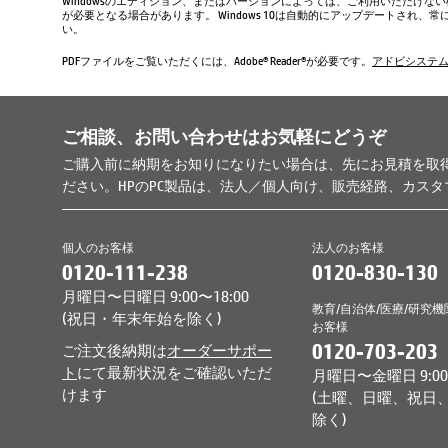
Windowsのエディション、またはバージョンによっては、ご利用いただけな
が必要となる場合があります。 Windows 10は自動的にアップデートされ
い。
PDFファイルをご覧いただくには、Adobe® Reader®が必要です。
アドビシステ
ご相談、お問い合わせはお気軽にどうぞ
ご購入前に納期をお知りになりたい場合は、先にお見積を取
ださい。HPのPC製品は、法人／個人向け、販売経路、カス
個人のお客様
法人のお客様
0120-111-238
0120-830-130
月曜日〜日曜日 9:00〜18:00
教育/自治体/医療/研究機
(祝日・年末年始を除く)
お客様
0120-703-203
ご注文後納期は
オーダーサポー
ト
にて最新状況をご確認いただ
月曜日〜金曜日 9:00〜
けます
(土曜、日曜、祝日
除く)