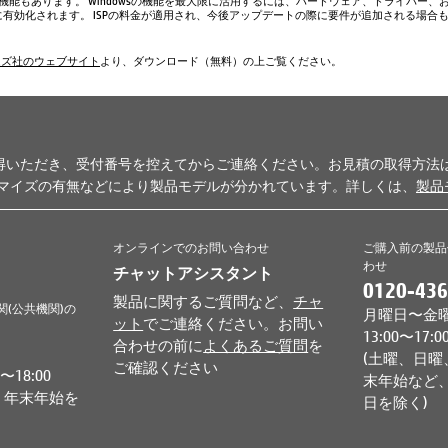
い機能もあります。 Windowsの機能を最大限に活用するには、ハードウェア、ドライバー、
、常に有効化されます。 ISPの料金が適用され、今後アップデートの際に要件が追加される場合
ムズ社のウェブサイト
より、ダウンロード（無料）の上ご覧ください。
得いただき、受付番号を控えてからご連絡ください。お見積の取得方法
タマイズの有無などにより製品モデルが分かれています。詳しくは、
製品
オンラインでのお問い合わせ
ご購入前の製品
わせ
チャットアシスタント
0120-436
製品に関するご質問など、
チャ
関(公共機関)の
月曜日〜金曜日 
ット
でご連絡ください。お問い
13:00〜17:0
合わせの前に
よくあるご質問
を
(土曜、日曜
ご確認ください
18:00
末年始など、
、年末年始を
日を除く)