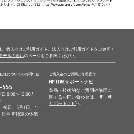
およびソフトウェアのアップグレードや別途購入、またはBIOSのアップデート
もあります。 詳細については、
http://www.microsoft.com/ja-jp/
をご覧くださ
は、
個人向けご利用ガイド
、
法人向けご利用ガイド
をご参照く
モデルの違い
のページをご参照ください。
仕様についてのお問い合
ご購入後のご質問と修理受付
HP LIVEサポートナビ
-555
製品・技術的なご質問や修理に
9:00〜12:00 /
関するお問い合わせは、
HP LIVE
0
サポートナビ
へ
、祝日、5月1日、年
日本HP指定の休業