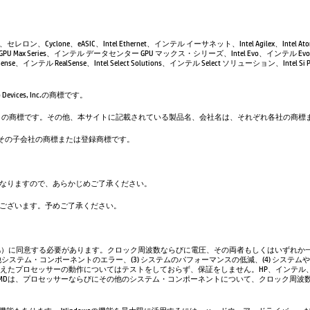
leron、セレロン、Cyclone、eASIC、Intel Ethernet、インテル イーサネット、Intel Agilex、Intel 
GPU Max Series、インテル データセンター GPU マックス・シリーズ、Intel Evo、インテル Evo、
se、インテル RealSense、Intel Select Solutions、インテル Select ソリューション、Intel Si Pho
evices, Inc.の商標です。
は、Google LLC の商標です。その他、本サイトに記載されている製品名、会社名は、それぞれ各社の
. および／またはその子会社の商標または登録商標です。
なりますので、あらかじめご了承ください。
ございます。予めご了承ください。
A）に同意する必要があります。クロック周波数ならびに電圧、その両者もしくはいずれか一
システム・コンポーネントのエラー、(3) システムのパフォーマンスの低減、(4) システム
超えたプロセッサーの動作についてはテストをしておらず、保証をしません。HP、インテル
AMDは、プロセッサーならびにその他のシステム・コンポーネントについて、クロック周波