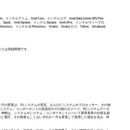
Atom、インテルアトム、Intel Core、インテルコア、Intel Data Center GPU Flex
Gaudi、Intel Optane、インテル Optane、Intel vPro、インテルヴィープロ、
tonics、インテル Si Photonics、Stratix、Stratix ロゴ、Tofino、Ultrabook、
商標または登録商標です。
方の変更は、(1) システムの安定、ならびにシステムやプロセッサー、その他
やシステム・コンポーネントの高温化やその他のダメージ、(5) システムデータ
、AMDは、システムやシステム・コンポーネントについて業界基準の仕様を超
数と電圧、その両者もしくはいずれか一方を変更して使用した場合を含み、特