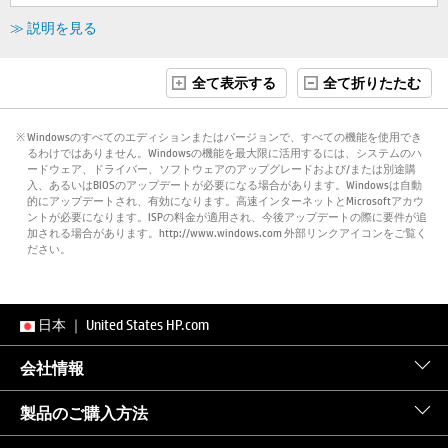
≫ 説明を見る
全て表示する
全て折りたたむ
※ Windowsのすべてのエディションまたはバージョンで、すべての機能を使用でき
るわけではありません。Windowsの機能を最大限に活用するには、システムのハ
ードウェア、ドライバー、ソフトウェアのアップグレードおよび/または別途購
入、あるいはBIOSのアップデートが必要になる場合があります。Windowsは自動
的にアップデートされ、有効になります。高速インターネットとMicrosoftアカウ
ントが必要になります。ISPの料金が適用され、今後アップデートの際に要件が追
加される場合があります。http://www.windows.com 外部リンクアイコンをご覧く
ださい。
日本
｜
United States HP.com
会社情報
製品のご購入方法