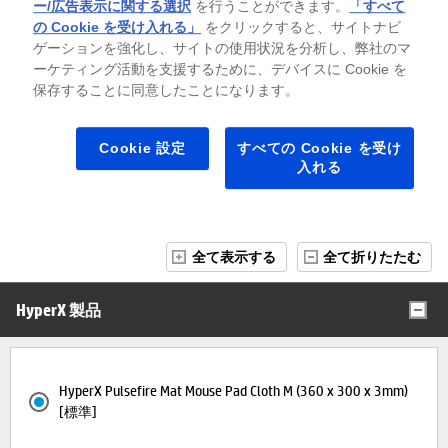
ー/広告表示に関する選択
を行うことができます。
「すべて
の Cookie を受け入れる」
をクリックすると、サイトナビ
ゲーションを強化し、サイトの使用状況を分析し、弊社のマ
キャンペーン内容・注意事項
ーケティング活動を支援するために、デバイスに Cookie を
保存することに同意したことになります。
製品名/構成名の背景色について
入荷待ち
お取り寄せ製品
Cookie 設定
すべての Cookie を受け
※背景色がグレーの場合は在庫切れ（入荷待ち）、緑色の場合、その製品はお
入れる
取り寄せ製品（ご注文後、部材を調達）となります。「※」がつく部材は、
納期にお時間を頂く可能性がございます。
全て表示する
全て折りたたむ
HyperX 製品
HyperX Pulsefire Mat Mouse Pad Cloth M (360 x 300 x 3mm)
[標準]