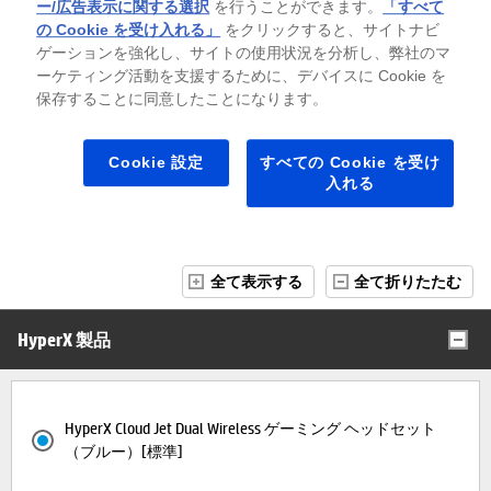
ー/広告表示に関する選択
を行うことができます。
「すべて
の Cookie を受け入れる」
をクリックすると、サイトナビ
ゲーションを強化し、サイトの使用状況を分析し、弊社のマ
キャンペーン内容・注意事項
ーケティング活動を支援するために、デバイスに Cookie を
保存することに同意したことになります。
製品名/構成名の背景色について
入荷待ち
お取り寄せ製品
Cookie 設定
すべての Cookie を受け
※背景色がグレーの場合は在庫切れ（入荷待ち）、緑色の場合、その製品はお
入れる
取り寄せ製品（ご注文後、部材を調達）となります。「※」がつく部材は、
納期にお時間を頂く可能性がございます。
全て表示する
全て折りたたむ
HyperX 製品
HyperX Cloud Jet Dual Wireless ゲーミング ヘッドセット
（ブルー）[標準]