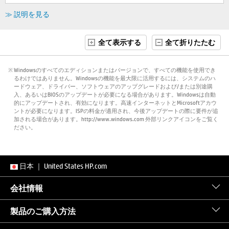
≫ 説明を見る
全て表示する
全て折りたたむ
※ Windowsのすべてのエディションまたはバージョンで、すべての機能を使用でき
るわけではありません。Windowsの機能を最大限に活用するには、システムのハ
ードウェア、ドライバー、ソフトウェアのアップグレードおよび/または別途購
入、あるいはBIOSのアップデートが必要になる場合があります。Windowsは自動
的にアップデートされ、有効になります。高速インターネットとMicrosoftアカウ
ントが必要になります。ISPの料金が適用され、今後アップデートの際に要件が追
加される場合があります。http://www.windows.com 外部リンクアイコンをご覧く
ださい。
日本
｜
United States HP.com
会社情報
製品のご購入方法