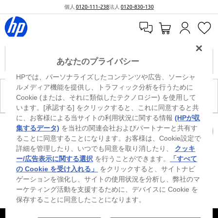
個人
0120-111-238
法人
0120-830-130
あなたのプライバシー
HPでは、パーソナライズしたコンテンツや広告、ソーシャ
ルメディア機能を提供し、トラフィック分析を行うために
現在、このカテゴリには商品がありません。
Cookie (または、それに類似したテクノロジー) を使用して
います。[承認する] をクリックすると、これに同意すると共
に、お客様による当サイトの利用状況に関する情報
(HPが収
※ Windowsのすべてのエディションまたはバージョンで、すべての機能を使用でき
集するデータ)
を当社の関連会社およびパートナーと共有す
るわけではありません。Windowsの機能を最大限に活用するには、システムのハ
ることに同意することになります。お客様は、Cookie設定で
カートを確認
ードウェア、ドライバー、ソフトウェアのアップグレードおよび/または別途購
詳細を管理したり、いつでも同意を取り消したり、
クッキ
入、あるいはBIOSのアップデートが必要になる場合があります。Windowsは自動
的にアップデートされ、有効になります。高速インターネットとMicrosoftアカウ
ー/広告表示に関する選択
を行うことができます。
「すべて
ントが必要になります。ISPの料金が適用され、今後アップデートの際に要件が追
の Cookie を受け入れる」
をクリックすると、サイトナビ
加される場合があります。http://www.windows.com 外部リンクアイコンをご覧く
ゲーションを強化し、サイトの使用状況を分析し、弊社のマ
ださい。
ーケティング活動を支援するために、デバイスに Cookie を
保存することに同意したことになります。