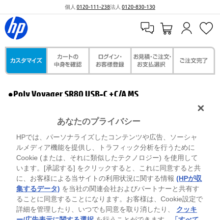
個人
0120-111-238
法人
0120-830-130
●Poly Voyager SR80 USB-C +C/A MS
あなたのプライバシー
HPでは、パーソナライズしたコンテンツや広告、ソーシャ
ルメディア機能を提供し、トラフィック分析を行うために
Cookie (または、それに類似したテクノロジー) を使用して
います。[承認する] をクリックすると、これに同意すると共
に、お客様による当サイトの利用状況に関する情報
(HPが収
集するデータ)
を当社の関連会社およびパートナーと共有す
ることに同意することになります。お客様は、Cookie設定で
詳細を管理したり、いつでも同意を取り消したり、
クッキ
ー/広告表示に関する選択
を行うことができます。
「すべて