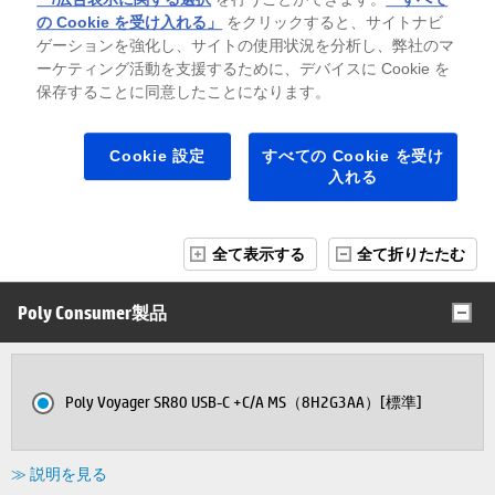
の Cookie を受け入れる」
をクリックすると、サイトナビ
キャンペーン内容・注意事項
ゲーションを強化し、サイトの使用状況を分析し、弊社のマ
ーケティング活動を支援するために、デバイスに Cookie を
製品名/構成名の背景色について
保存することに同意したことになります。
入荷待ち
お取り寄せ製品
※背景色がグレーの場合は在庫切れ（入荷待ち）、緑色の場合、その製品はお
Cookie 設定
すべての Cookie を受け
取り寄せ製品（ご注文後、部材を調達）となります。「※」がつく部材は、
入れる
納期にお時間を頂く可能性がございます。
全て表示する
全て折りたたむ
Poly Consumer製品
Poly Voyager SR80 USB-C +C/A MS（8H2G3AA）[標準]
≫ 説明を見る