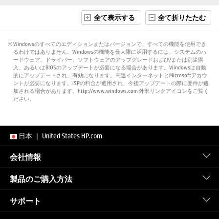
全て表示する
全て折りたたむ
※ Windowsのすべてのエディションまたはバージョンで、すべての機能を使用でき
るわけではありません。Windowsの機能を最大限に活用するには、システムのハ
ードウェア、ドライバー、ソフトウェアのアップグレードおよび/または別途購
入、あるいはBIOSのアップデートが必要になる場合があります。Windowsは自動
的にアップデートされ、有効になります。高速インターネットとMicrosoftアカウ
ントが必要になります。ISPの料金が適用され、今後アップデートの際に要件が追
加される場合があります。http://www.windows.com 外部リンクアイコンをご覧く
ださい。
日本
｜
United States HP.com
会社情報
製品のご購入方法
サポート