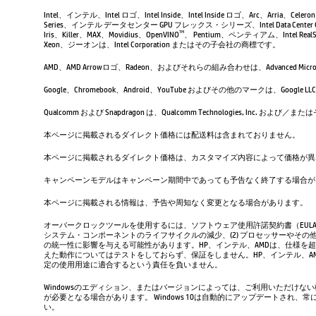
Intel、インテル、Intel ロゴ、Intel Inside、Intel Inside ロゴ、Arc、Arria、Ce
Series、インテル データセンター GPU フレックス・シリーズ、Intel Data Center 
Iris、Killer、MAX、Movidius、OpenVINO
、 Pentium、ペンティアム、Intel RealSen
TM
Xeon、ジーオンは、Intel Corporation またはその子会社の商標です。
AMD、AMD Arrowロゴ、Radeon、およびそれらの組み合わせは、Advanced Micro D
Google、Chromebook、Android、YouTube およびその他のマーク
Qualcomm および Snapdragon は、Qualcomm Technologies, Inc
本ページに掲載されるダイレクト価格には配送料は含まれておりません。
本ページに掲載されるダイレクト価格は、カスタマイズ内容によって価格が異
キャンペーンモデルはキャンペーン期間中であっても予告なく終了する場合が
本ページに掲載される情報は、予告や周知なく変更となる場合があります。
オーバークロックツールを使用するには、ソフトウェア使用許諾契約書（EUL
システム・コンポーネントのライフサイクルの減少、(2) プロセッサーやその他
の統一性に影響を与える可能性があります。HP、インテル、AMDは、仕様を
えた動作についてはテストをしておらず、保証をしません。HP、インテル、
定の使用用途に適合するという責任を負いません。
Windowsのエディション、またはバージョンによっては、ご利用いただけな
が必要となる場合があります。 Windows 10は自動的にアップデートされ
い。