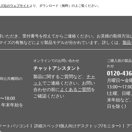
ムズ社のウェブサイト
より、ダウンロード（無料）の上ご覧ください。
得いただき、受付番号を控えてからご連絡ください。お見積の取得方法
タマイズの有無などにより製品モデルが分かれています。詳しくは、
製品
オンラインでのお問い合わせ
ご購入前の製品
わせ
チャットアシスタント
0120-436
製品に関するご質問など、
チャ
関(公共機関)の
月曜日〜金曜日 
ット
でご連絡ください。お問い
13:00〜17:0
合わせの前に
よくあるご質問
を
(土曜、日曜
ご確認ください
18:00
末年始など、
、年末年始を
日を除く)
ノートパソコン)
詳細スペック(個人向けデスクトップ/モニター)
ア