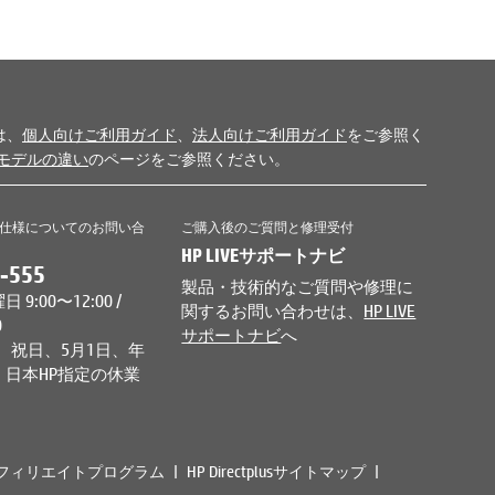
は、
個人向けご利用ガイド
、
法人向けご利用ガイド
をご参照く
モデルの違い
のページをご参照ください。
仕様についてのお問い合
ご購入後のご質問と修理受付
HP LIVEサポートナビ
-555
製品・技術的なご質問や修理に
9:00〜12:00 /
関するお問い合わせは、
HP LIVE
0
サポートナビ
へ
、祝日、5月1日、年
日本HP指定の休業
フィリエイトプログラム
HP Directplusサイトマップ