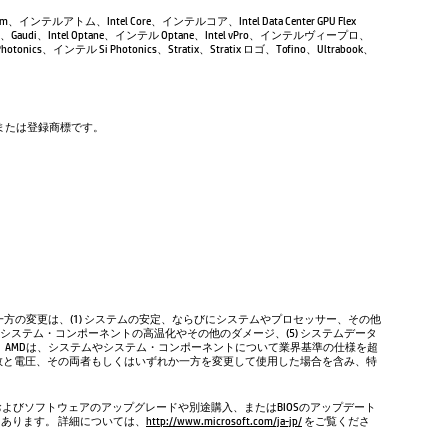
Atom、インテルアトム、Intel Core、インテルコア、Intel Data Center GPU Flex
Gaudi、Intel Optane、インテル Optane、Intel vPro、インテルヴィープロ、
tonics、インテル Si Photonics、Stratix、Stratix ロゴ、Tofino、Ultrabook、
商標または登録商標です。
方の変更は、(1) システムの安定、ならびにシステムやプロセッサー、その他
やシステム・コンポーネントの高温化やその他のダメージ、(5) システムデータ
、AMDは、システムやシステム・コンポーネントについて業界基準の仕様を超
数と電圧、その両者もしくはいずれか一方を変更して使用した場合を含み、特
およびソフトウェアのアップグレードや別途購入、またはBIOSのアップデート
もあります。 詳細については、
http://www.microsoft.com/ja-jp/
をご覧くださ