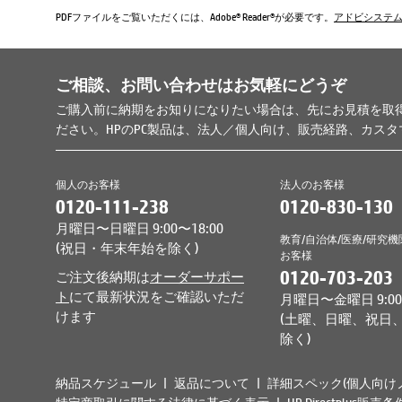
PDFファイルをご覧いただくには、Adobe® Reader®が必要です。
アドビシステ
ご相談、お問い合わせはお気軽にどうぞ
ご購入前に納期をお知りになりたい場合は、先にお見積を取
ださい。HPのPC製品は、法人／個人向け、販売経路、カス
個人のお客様
法人のお客様
0120-111-238
0120-830-130
月曜日〜日曜日 9:00〜18:00
教育/自治体/医療/研究機
(祝日・年末年始を除く)
お客様
0120-703-203
ご注文後納期は
オーダーサポー
ト
にて最新状況をご確認いただ
月曜日〜金曜日 9:00〜
けます
(土曜、日曜、祝日
除く)
納品スケジュール
返品について
詳細スペック(個人向け