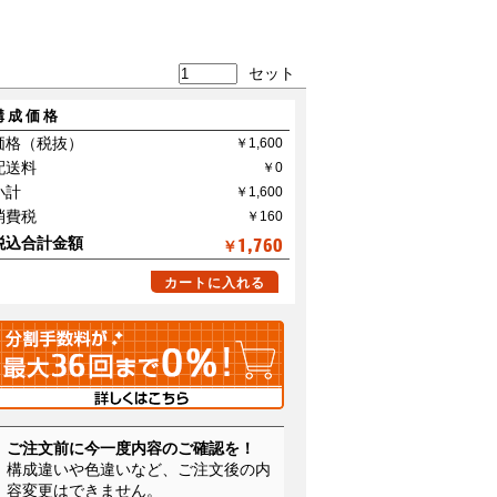
セット
構成価格
価格（税抜）
配送料
小計
消費税
税込合計金額
1,760
￥
カートに入れる
ご注文前に今一度内容のご確認を！
構成違いや色違いなど、ご注文後の内
容変更はできません。