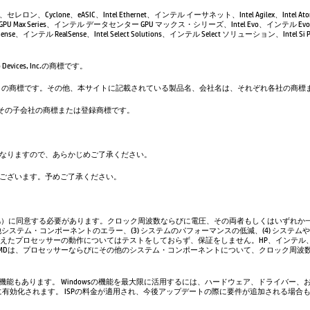
leron、セレロン、Cyclone、eASIC、Intel Ethernet、インテル イーサネット、Intel Agilex、Intel 
GPU Max Series、インテル データセンター GPU マックス・シリーズ、Intel Evo、インテル Evo、
se、インテル RealSense、Intel Select Solutions、インテル Select ソリューション、Intel Si Pho
evices, Inc.の商標です。
は、Google LLC の商標です。その他、本サイトに記載されている製品名、会社名は、それぞれ各社の
. および／またはその子会社の商標または登録商標です。
なりますので、あらかじめご了承ください。
ございます。予めご了承ください。
A）に同意する必要があります。クロック周波数ならびに電圧、その両者もしくはいずれか一
システム・コンポーネントのエラー、(3) システムのパフォーマンスの低減、(4) システム
超えたプロセッサーの動作についてはテストをしておらず、保証をしません。HP、インテル
AMDは、プロセッサーならびにその他のシステム・コンポーネントについて、クロック周波
い機能もあります。 Windowsの機能を最大限に活用するには、ハードウェア、ドライバー、
、常に有効化されます。 ISPの料金が適用され、今後アップデートの際に要件が追加される場合