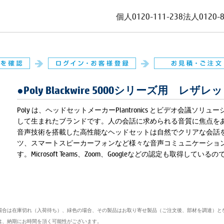
個人
0120-111-238
法人
0120-
●Poly Blackwire 5000シリーズ用 
Poly は、ヘッドセットメーカーPlantronics とビデオ会議ソ
して生まれたブランドです。人の会話に求められる音質に焦点を
音声技術を搭載した高性能なヘッドセットは自然でクリアな会話
ツ、スマートスピーカーフォンなど様々な音声コミュニケーショ
す。Microsoft Teams、Zoom、Googleなどの認定も取得し
場合は在庫切れ（入荷待ち）、緑色の場合、その製品はお取り寄せ製品（ご注文後、部材を調達）と
は、納期にお時間を頂く可能性がございます。