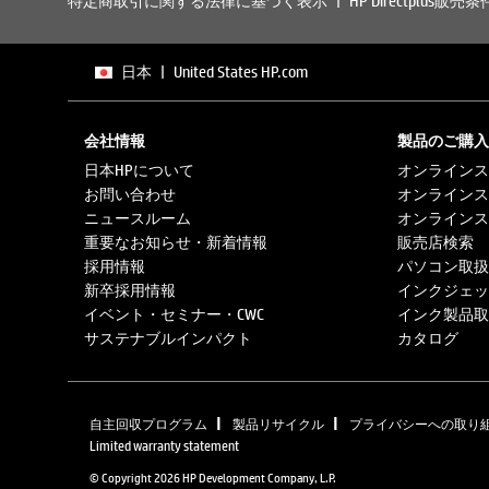
特定商取引に関する法律に基づく表示
HP Directplus販売条
日本
|
United States HP.com
会社情報
製品のご購入
日本HPについて
オンラインス
お問い合わせ
オンラインス
ニュースルーム
オンラインス
重要なお知らせ・新着情報
販売店検索
採用情報
パソコン取扱
新卒採用情報
インクジェッ
イベント・セミナー・CWC
インク製品取
サステナブルインパクト
カタログ
|
|
自主回収プログラム
製品リサイクル
プライバシーへの取り
Limited warranty statement
© Copyright 2026 HP Development Company, L.P.